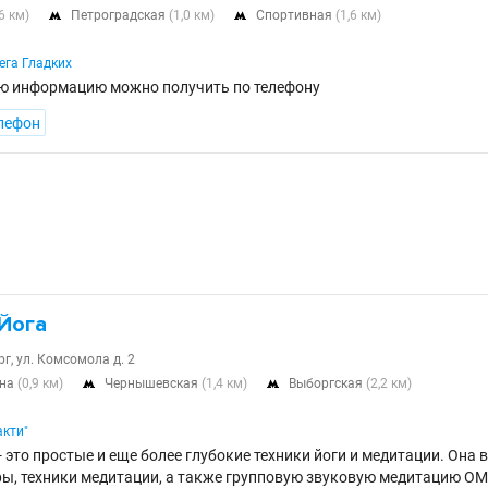
,6 км)
Петроградская
(1,0 км)
Спортивная
(1,6 км)


ега Гладких
ю информацию можно получить по телефону
лефон
 Йога
г, ул. Комсомола д. 2
ина
(0,9 км)
Чернышевская
(1,4 км)
Выборгская
(2,2 км)


акти"
- это простые и еще более глубокие техники йоги и медитации. Она 
ы, техники медитации, а также групповую звуковую медитацию ОМ