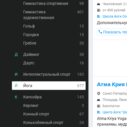
Гимнастика спортивная
98
Чкаловская
(0

от 400 рублей

Гимнастика
401
Школа йоги Ол

художественная
Дополнительну
Гольф
13

Показать те
Городки
15
Гребля
30
Д
Дайвинг
58
Дартс
16
И
Интеллектуальный спорт
183
Атма Крия
Й
Йога
677
Санкт-Петербур

К
Капоэйра
143
Площадь Лен

Керлинг
3
Бесплатно

Центр йоги "Ш

Конный спорт
67
Atma Kriya Yoga
Конькобежный спорт
24
пранаямы, мудр