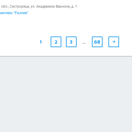
обл., Сестрорецк, ул. Академика Вернона, д. 1
мплекс "Разлив"
1
2
3
…
68
