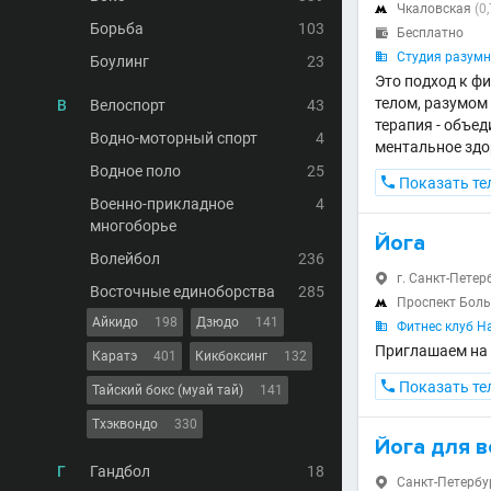
Чкаловская
(0

Борьба
103
Бесплатно

Студия разумно

Боулинг
23
Это подход к ф
телом, разумом 
В
Велоспорт
43
терапия - объед
Водно-моторный спорт
4
ментальное здо
Водное поло
25

Показать те
Военно-прикладное
4
многоборье
Йога
Волейбол
236
г. Санкт-Петерб

Восточные единоборства
285
Проспект Бол

Айкидо
198
Дзюдо
141
Фитнес клуб Ha

Приглашаем на 
Каратэ
401
Кикбоксинг
132

Показать те
Тайский бокс (муай тай)
141
Тхэквондо
330
Йога для 
Г
Гандбол
18
Санкт-Петербург
