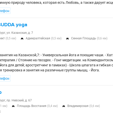
инную природу человека, которая есть Любовь, а также дарует исце
лефон
 BUDDA yoga
ург, ул. Казанская, д. 7
пект
(0,5 км)
Адмиралтейская
(0,5 км)
Сенная Площадь
(0,6 км)


занятия на Казанской,7: - Универсальная йога и поющие чаши. - Хатха
терапия / Стояние на гвоздях. - Гонг-медитации. на Комендантском
йога для детей; аростретчинг в гамаках) - Школа шпагата и гибкая сп
 тренировка и занятия на различные группы мышц. - Йога.
лефон
р
ург, пр. Невский, д. 67
,1 км)
Площадь Восстания
(0,4 км)
Владимирская
(0,6 км)


с