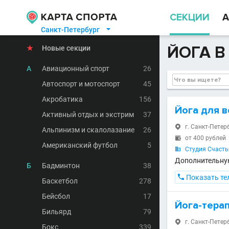
СЕКЦИИ
А
Санкт-Петербург

ЙОГА В
★
Новые секции
А
Авиационный спорт
26
Автоспорт и мотоспорт
45
Акробатика
156
Йога для 
Активный отдых и экстрим
37
г. Санкт-Петерб

Альпинизм и скалолазание
26
от 400 рублей

Американский футбол
5
Студия Счасть

Дополнительну
Б
Бадминтон
38

Показать те
Баскетбол
278
Бейсбол
17
Йога-тера
Бильярд
79
г. Санкт-Петерб

Бокс
339