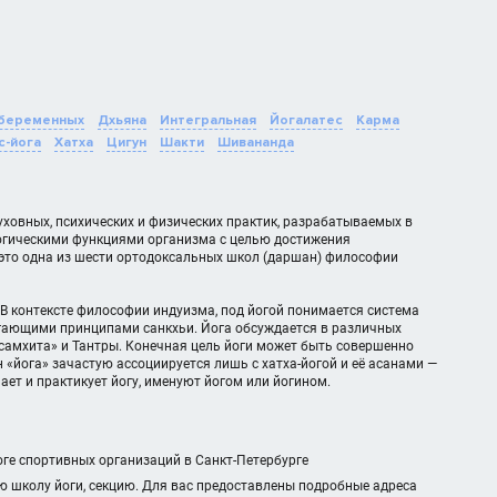
 беременных
Дхьяна
Интегральная
Йогалатес
Карма
с-йога
Хатха
Цигун
Шакти
Шивананда
ховных, психических и физических практик, разрабатываемых в
огическими функциями организма с целью достижения
 это одна из шести ортодоксальных школ (даршан) философии
. В контексте философии индуизма, под йогой понимается система
агающими принципами санкхьи. Йога обсуждается в различных
а-самхита» и Тантры. Конечная цель йоги может быть совершенно
 «йога» зачастую ассоциируется лишь с хатха-йогой и её асанами —
ает и практикует йогу, именуют йогом или йогином.
оге спортивных организаций в Санкт-Петербурге
ю школу йоги, секцию. Для вас предоставлены подробные адреса