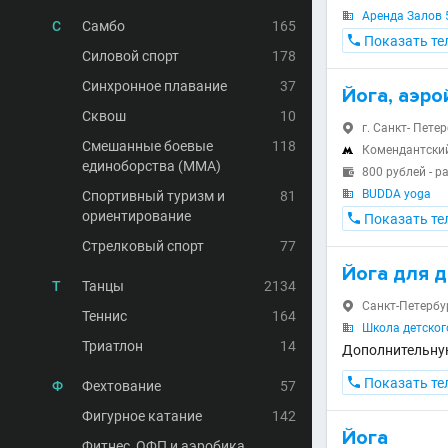
Аренда Залов 5

С
Самбо
165

Показать те
Силовой спорт
178
Синхронное плавание
37
Йога, аэро
Сквош
10
г. Санкт- Петер

Смешанные боевые
118
Комендантски

единоборства (MMA)
800 рублей - 

BUDDA yoga
Спортивный туризм и
81

ориентирование

Показать те
Стрелковый спорт
77
Йога для 
Т
Танцы
2134
Санкт-Петербур

Теннис
164
Школа детског

Триатлон
14
Дополнительну

Показать те
Ф
Фехтование
57
Фигурное катание
142
Йога
Фитнес, ОФП и аэробика