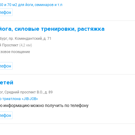
0 и 70 м2 для йоги, семинаров и т.п
лефон
йога, силовые тренировки, растяжка
бург, пр. Комендантский, д. 71
й Проспект
(4,2 км)
разовое посещение
лефон
детей
г, Средний проспект В.О., д. 89
о триатлона «JIB-JOB»
ю информацию можно получить по телефону
лефон