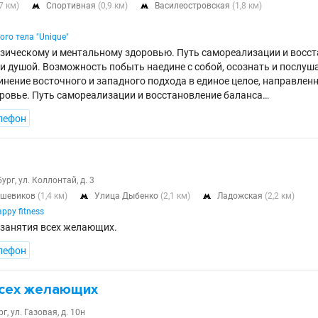
,7 км)
Спортивная
(0,9 км)
Василеостровская
(1,8 км)


го тела "Unique"
изическому и ментальному здоровью. Путь самореализации и восс
и душой. Возможность побыть наедине с собой, осознать и послушат
инение восточного и западного подхода в единое целое, направлен
ровье. Путь самореализации и восстановление баланса…
лефон
ург, ул. Коллонтай, д. 3
ьшевиков
(1,4 км)
Улица Дыбенко
(2,1 км)
Ладожская
(2,2 км)


ppy fitness
занятия всех желающих.
лефон
всех желающих
, ул. Газовая, д. 10н