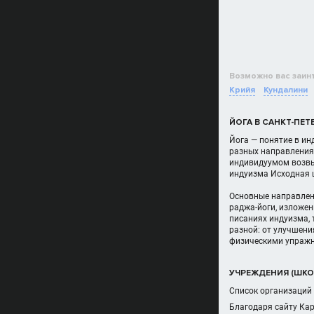
Возможно вас заин
Крийя
Кундалини
ЙОГА В САНКТ-ПЕТ
Йога — понятие в ин
разных направления
индивидуумом возвыш
индуизма Исходная ц
Основные направлени
раджа-йоги, изложе
писаниях индуизма, 
разной: от улучшени
физическими упражне
УЧРЕЖДЕНИЯ (ШКОЛ
Список организаций 
Благодаря сайту Кар