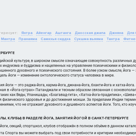
тересует:
Янтра
Айенгар
Аштанга
Даосская джапа
Джняна
Для
Мантра
Пранаяма
Самкхья сиддха
Сукшма вьяяма
Тантра
Фитне
ЕРБУРГЕ
дийской культуре, в широком смысле означающее совокупность различных ду
х индуизма и буддизма и нацеленных на управление психическими и физиол
енного духовного и психического состояния. В более узком смысле, йога —
ель йоги — изменение онтологического статуса человека в мире.
я йоги — это раджа-йога, карма-йога, джнана-йога, бхакти-йога и хатха-йога
нная в «Йога-сутрах» Патанджали и тесным образом связанная с основопол
таких как Веды, Упанишады, «Бхагавад-гита», «Хатха-йога-прадипика», «Шив
я физического здоровья и до достижения мокши. За пределами Индии термин
ниями, что не отражает духовного и душевного аспектов йоги. Того, кто изуч
Ы, КЛУБЫ) В РАЗДЕЛЕ ЙОГА, ЗАНЯТИЯ ЙОГОЙ В САНКТ-ПЕТЕРБУРГЕ
йоги, секций, спортшкол, клубов отображён в полном объёме в данном катал
та Спорта вы можете выбрать под свои потребности и критерии необходиму