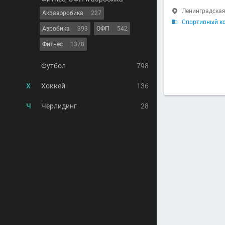
Ленинградская 

Аквааэробика
227
Спортивный ко

Аэробика
393
ОФП
542
Фитнес
1378
Футбол
798
Х
Хоккей
136
Ч
Черлидинг
28