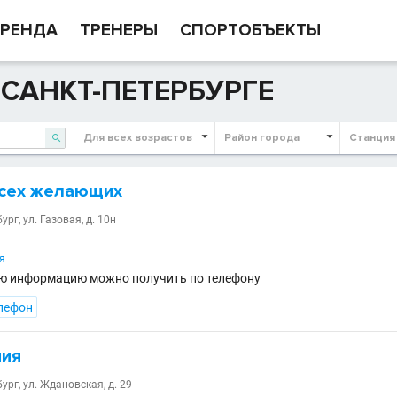
РЕНДА
ТРЕНЕРЫ
СПОРТОБЪЕКТЫ
 САНКТ-ПЕТЕРБУРГЕ
Для всех возрастов
Район города
Станция

всех желающих
ург, ул. Газовая, д. 10н
я
ю информацию можно получить по телефону
лефон
пия
ург, ул. Ждановская, д. 29