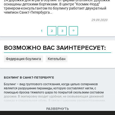
24 дорожки для игры в боулинг от фирмы Brunswick! Дорожки
оснащены детскими бортиками. В центре “Космик-Норд”
тренером-консультантом по боулингу работает двукратный
чемпион Санкт-Петербурга…
29.09.2020
1
2
3

ВОЗМОЖНО ВАС ЗАИНТЕРЕСУЕТ:
Федерация боулинга
Кегельбан
БОУЛИНГ В САНКТ-ПЕТЕРБУРГЕ
Боулинг – вид группового состязания, когда целью соперников
является разрушение пирамиды, которую составляют кегли, с
помощью броска тяжелого шара по покрытой скользким составом
дорожке. В экипировку входит удобная, не сковывающая движений
одежда и специальная обувь. В связи с широким распространением,
которое получили клубы боулинга, не составляет никакого труда туда
РАЗВЕРНУТЬ
попасть.