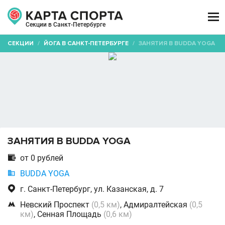

Секции в Санкт-Петербурге
СЕКЦИИ
/
ЙОГА В САНКТ-ПЕТЕРБУРГЕ
/
ЗАНЯТИЯ В BUDDA YOGA
ЗАНЯТИЯ В BUDDA YOGA

от 0 рублей

BUDDA YOGA

г. Санкт-Петербург, ул. Казанская, д. 7

Невский Проспект
(0,5 км)
, Адмиралтейская
(0,5
км)
, Сенная Площадь
(0,6 км)