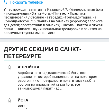

Показать телефон
У нас проходят занятия на Казанской,7: - Универсальная йога
и поющие чаши. - Хатха-йога. - Пилатес. - Практика
Гвоздетерапия / Стояние на гвоздях. - Гонг-медитации. на
Комендантском 71: - Занятия на гамаках (аэройога; аэройога
для детей; аростретчинг в гамаках) - Школа шпагата и гибкая
спина. - Пилатес. - Функциональная тренировка и занятия на
различные группы мышц. - Йога.
ДРУГИЕ СЕКЦИИ В САНКТ-
ПЕТЕРБУРГЕ
АЭРОЙОГА
Аэройога - это вид классической йоги, все
упражнения которой выполняются на некотором
расстоянии от поверхности пола, в гамаках.Она
состоит из упражнений хатха йоги, все
занимающиеся парят над…
ЙОГА
Йога