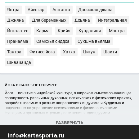
Янтра
Айенгар
Аштанга
Даосская джапа
Джняна
Для беременных
Дхьяна
Интегральная
Йогалатес
Карма
Крийя
Кундалини
Мантра
Пранаяма
Самкхья сиддха
Сукшма вьяяма
Тантра
Фитнес-йога
Хатха
Цигун
Шакти
Шивананда
ЙОГА В САНКТ-ПЕТЕРБУРГЕ
Йога — понятие в индийской культуре, в широком смысле означающее
совокупность различных духовных, психических и физических практик,
разрабатываемых в разных направлениях индуизма и буддизма и
нацеленных на управление психическими и физиологическими
функциями организма с целью достижения индивидуумом
возвышенного духовного и психического состояния. В более узком
РАЗВЕРНУТЬ
смысле, йога — это одна из шести ортодоксальных школ (даршан)
философии индуизма Исходная цель йоги — изменение
онтологического статуса человека в мире.
info@kartasporta.ru