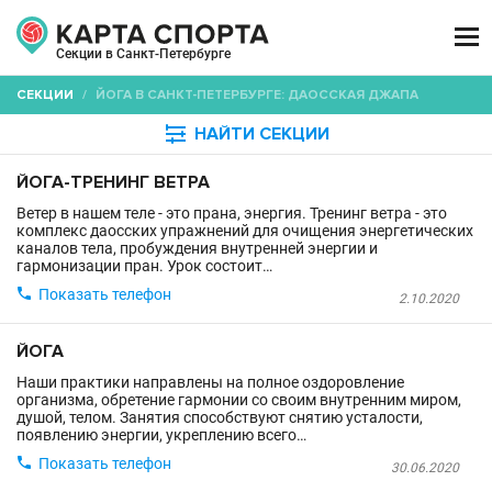

Секции в Санкт-Петербурге
СЕКЦИИ
/
ЙОГА В САНКТ-ПЕТЕРБУРГЕ: ДАОССКАЯ ДЖАПА

НАЙТИ СЕКЦИИ
ЙОГА-ТРЕНИНГ ВЕТРА
Ветер в нашем теле - это прана, энергия. Тренинг ветра - это
комплекс даосских упражнений для очищения энергетических
каналов тела, пробуждения внутренней энергии и
гармонизации пран. Урок состоит…

Показать телефон
2.10.2020
ЙОГА
Наши практики направлены на полное оздоровление
организма, обретение гармонии со своим внутренним миром,
душой, телом. Занятия способствуют снятию усталости,
появлению энергии, укреплению всего…

Показать телефон
30.06.2020