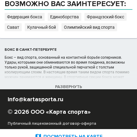
ВОЗМОЖНО ВАС ЗАИНТЕРЕСУЕТ:
Федерация бокса
Единоборства
Французский бокс
Сават
Кулачный бой
Олимпийский вид спорта
БОКС В САНКТ-ПЕТЕРБУРГЕ
Бокс – вид спорта, основанный на контактной борьбе соперников.
Удары, которыми они обмениваются во время поединка, возможны
только рукой, защищенной специальной перчаткой с толстым
изолирующим слоем. В настоящее время таким видом спорта помимо
мужчин занимаются и женщины. В спортивные секции бокса может
записаться любой желающий без существенных возрастных
РАЗВЕРНУТЬ
ограничений.
info@kartasporta.ru
УЧРЕЖДЕНИЯ (ШКОЛЫ, КЛУБЫ) В РАЗДЕЛЕ БОКС В САНКТ-
ПЕТЕРБУРГЕ
© 2026 ООО «Карта спорта»
Список боксёрских организаций, секций, спортшкол, клубов отображён в
полном объёме в данном каталоге спортивных организаций в Санкт-
Петербурге
Публичный лицензионный договор-оферта
Благодаря сайту Карта Спорта вы можете выбрать под свои
потребности и критерии необходимую боксёрскую школу, секцию. Для

ПОСМОТРЕТЬ НА КАРТЕ