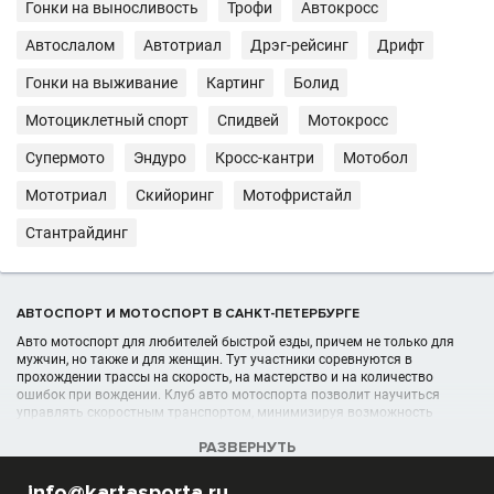
Гонки на выносливость
Трофи
Автокросс
Автослалом
Автотриал
Дрэг-рейсинг
Дрифт
Гонки на выживание
Картинг
Болид
Мотоциклетный спорт
Спидвей
Мотокросс
Супермото
Эндуро
Кросс-кантри
Мотобол
Мототриал
Скийоринг
Мотофристайл
Стантрайдинг
АВТОСПОРТ И МОТОСПОРТ В САНКТ-ПЕТЕРБУРГЕ
Авто мотоспорт для любителей быстрой езды, причем не только для
мужчин, но также и для женщин. Тут участники соревнуются в
прохождении трассы на скорость, на мастерство и на количество
ошибок при вождении. Клуб авто мотоспорта позволит научиться
управлять скоростным транспортом, минимизируя возможность
получения травм при прохождении той или иной трассы.
РАЗВЕРНУТЬ
УЧРЕЖДЕНИЯ (ШКОЛЫ, КЛУБЫ) В РАЗДЕЛЕ АВТОСПОРТ, АВТО
info@kartasporta.ru