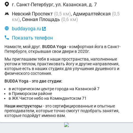

г. Санкт-Петербург, ул. Казанская, д. 7

Невский Проспект
(0,5 км)
, Адмиралтейская
(0,5
км)
, Сенная Площадь
(0,6 км)

buddayoga.ru


Показать телефон
Намасте, мой друг.
BUDDA Yoga
- комфортная йога в Санкт-
Петербурге, открывшая свои двери в 2020г.
Мы приглашаем тебя в наши пространства, наполненные
уютом и теплом, практиковать йогу и другие направления,
которые есть в наших студиях для улучшения душевного и
физического состояния.
BUDDA Yoga - это две студии:
в историческом центре города на Казанской 7
в Приморском районе
в ЖК Чистое небо на Комендантском 71
Наши инструкторы
- это сертифицированные и опытные
преподаватели, которые точно смогут подобрать занятия,
которые подойдут именно вам.