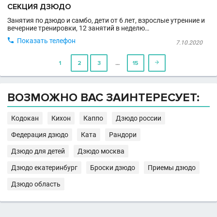
СЕКЦИЯ ДЗЮДО
Занятия по дзюдо и самбо, дети от 6 лет, взрослые утренние и
вечерние тренировки, 12 занятий в неделю…

Показать телефон
7.10.2020
…
1
2
3
15

ВОЗМОЖНО ВАС ЗАИНТЕРЕСУЕТ:
Кодокан
Кихон
Каппо
Дзюдо россии
Федерация дзюдо
Ката
Рандори
Дзюдо для детей
Дзюдо москва
Дзюдо екатеринбург
Броски дзюдо
Приемы дзюдо
Дзюдо область