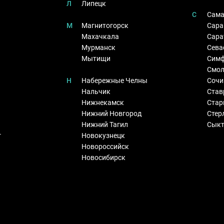
Л
Липецк
С
Сама
М
Магнитогорск
Сара
Махачкала
Сара
Мурманск
Сева
Мытищи
Симф
Смол
Н
Набережные Челны
Сочи
Нальчик
Став
Нижнекамск
Стар
Нижний Новгород
Стер
Нижний Тагил
Сык
г
Новокузнецк
Новороссийск
Новосибирск