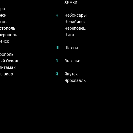
Химки
ра
нск
Ч
Чебоксары
тов
Челябинск
стополь
Череповец
ерополь
Чита
енск
Ш
Шахты
рополь
ый Оскол
Э
Энгельс
литамак
тывкар
Я
Якутск
Ярославль