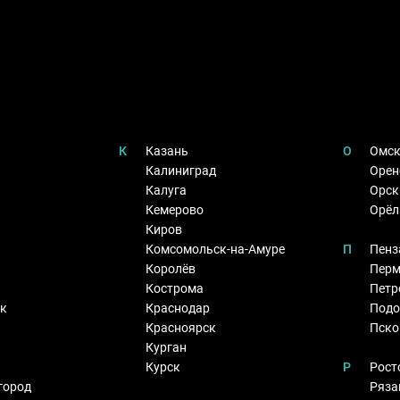
К
Казань
О
Омс
Калиниград
Орен
Калуга
Орск
Кемерово
Орёл
Киров
Комсомольск-на-Амуре
П
Пенз
Королёв
Пер
Кострома
Петр
к
Краснодар
Подо
Красноярск
Пско
Курган
Курск
Р
Рост
город
Ряза