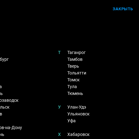
ЗАКРЫТЬ
к
Т
Таганрог
бург
Тамбов
Тверь
Тольятти
Томск
а
Тула
мь
Тюмень
озаводск
льск
У
Улан-Удэ
в
Ульяновск
Уфа
ов-на-Дону
нь
Х
Хабаровск