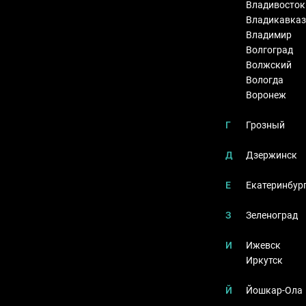
Владивосток
Владикавказ
Владимир
Волгоград
Волжский
Вологда
Воронеж
Г
Грозный
Д
Дзержинск
Е
Екатеринбур
З
Зеленоград
И
Ижевск
Иркутск
Й
Йошкар-Ола