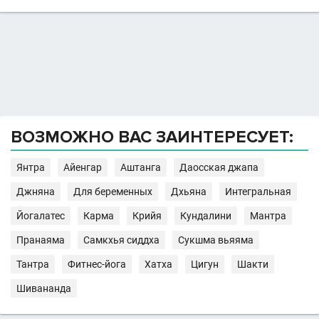
ВОЗМОЖНО ВАС ЗАИНТЕРЕСУЕТ:
Янтра
Айенгар
Аштанга
Даосская джапа
Джняна
Для беременных
Дхьяна
Интегральная
Йогалатес
Карма
Крийя
Кундалини
Мантра
Пранаяма
Самкхья сиддха
Сукшма вьяяма
Тантра
Фитнес-йога
Хатха
Цигун
Шакти
Шивананда