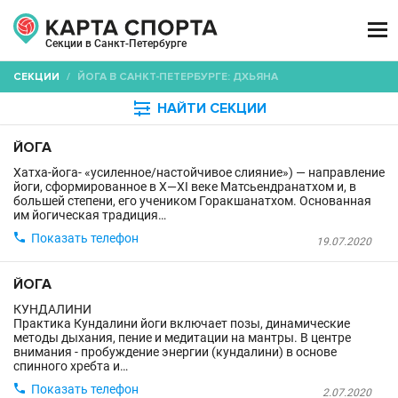

Секции в Санкт-Петербурге
СЕКЦИИ
/
ЙОГА В САНКТ-ПЕТЕРБУРГЕ: ДХЬЯНА

НАЙТИ СЕКЦИИ
ЙОГА
Хатха-йога- «усиленное/настойчивое слияние») — направление
йоги, сформированное в X—XI веке Матсьендранатхом и, в
большей степени, его учеником Горакшанатхом. Основанная
им йогическая традиция…

Показать телефон
19.07.2020
ЙОГА
КУНДАЛИНИ
Практика Кундалини йоги включает позы, динамические
методы дыхания, пение и медитации на мантры. В центре
внимания - пробуждение энергии (кундалини) в основе
спинного хребта и…

Показать телефон
2.07.2020