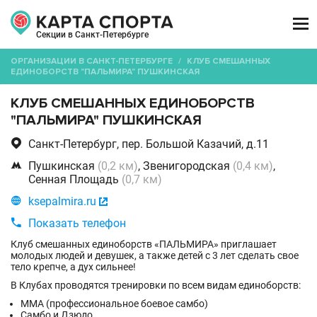

Секции в Санкт-Петербурге
ОРГАНИЗАЦИИ В САНКТ-ПЕТЕРБУРГЕ
/
КЛУБ СМЕШАННЫХ
ЕДИНОБОРСТВ "ПАЛЬМИРА" ПУШКИНСКАЯ
КЛУБ СМЕШАННЫХ ЕДИНОБОРСТВ
"ПАЛЬМИРА" ПУШКИНСКАЯ

Санкт-Петербург, пер. Большой Казачий, д.11

Пушкинская
(0,2 км)
, Звенигородская
(0,4 км)
,
Сенная Площадь
(0,7 км)

ksepalmira.ru


Показать телефон
Клуб смешанных единоборств «ПАЛЬМИРА» приглашает
молодых людей и девушек, а также детей с 3 лет сделать свое
тело крепче, а дух сильнее!
В Клубах проводятся тренировки по всем видам единоборств:
ММА (профессиональное боевое самбо)
Самбо и Дзюдо