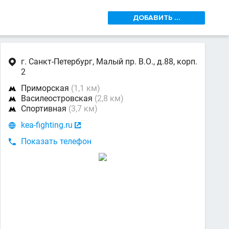
ДОБАВИТЬ ...
г. Санкт-Петербург, Малый пр. В.О., д.88, корп.

2
Приморская
(1,1 км)

Василеостровская
(2,8 км)

Спортивная
(3,7 км)

kea-fighting.ru


Показать телефон
