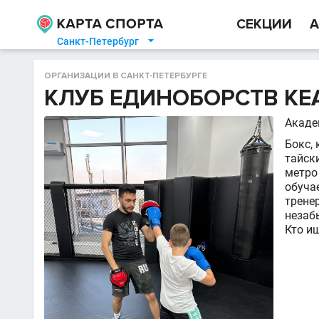
СЕКЦИИ
А
Санкт-Петербург

ОРГАНИЗАЦИИ В САНКТ-ПЕТЕРБУРГЕ
КЛУБ ЕДИНОБОРСТВ KEA
Акаде
Бокс,
тайск
метро
обуча
трене
незаб
Кто ищ