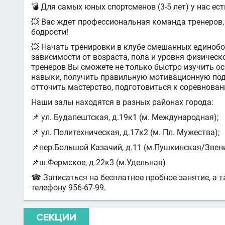
💣 Для самых юных спортсменов (3-5 лет) у нас ес
💥 Вас ждет профессиональная команда тренеров,
бодрости!
💥 Начать тренировки в клубе смешанных едино
зависимости от возраста, пола и уровня физичес
тренеров Вы сможете не только быстро изучить о
навыки, получить правильную мотивационную подг
отточить мастерство, подготовиться к соревнован
Наши залы находятся в разных районах города:
📌 ул. Будапештская, д.19к1 (м. Международная);
📌 ул. Политехническая, д.17к2 (м. Пл. Мужества);
📌пер.Большой Казачий, д.11 (м.Пушкинская/Звен
📌ш.Фермское, д.22к3 (м.Удельная)
☎ Записаться на бесплатное пробное занятие, а 
телефону 956-67-99.
СЕКЦИИ