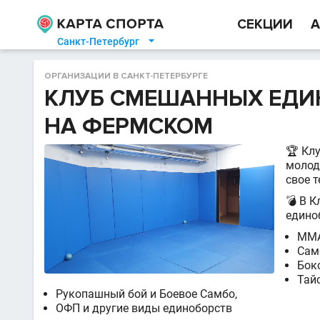
СЕКЦИИ
А
Санкт-Петербург

ОРГАНИЗАЦИИ В САНКТ-ПЕТЕРБУРГЕ
КЛУБ СМЕШАННЫХ ЕДИ
НА ФЕРМСКОМ
🏆 Кл
молоды
свое т
💣 В 
едино
ММА
Сам
Бокс
Тайс
Рукопашный бой и Боевое Самбо,
ОФП и другие виды единоборств