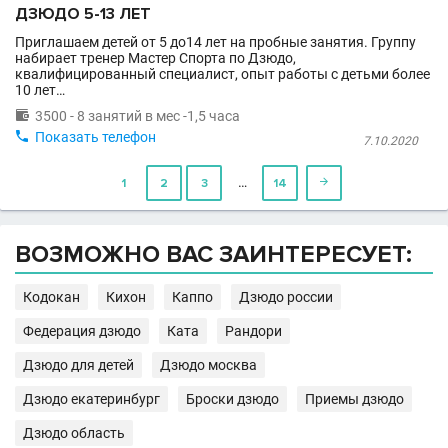
ДЗЮДО 5-13 ЛЕТ
Приглашаем детей от 5 до14 лет на пробные занятия. Группу
набирает тренер Мастер Спорта по Дзюдо,
квалифицированный специалист, опыт работы с детьми более
10 лет…

3500 - 8 занятий в мес -1,5 часа

Показать телефон
7.10.2020
…
1
2
3
14

ВОЗМОЖНО ВАС ЗАИНТЕРЕСУЕТ:
Кодокан
Кихон
Каппо
Дзюдо россии
Федерация дзюдо
Ката
Рандори
Дзюдо для детей
Дзюдо москва
Дзюдо екатеринбург
Броски дзюдо
Приемы дзюдо
Дзюдо область