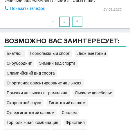
использованием беговых лыж и лыжных палок…

Показать телефон
24.06.2020
1
2

ВОЗМОЖНО ВАС ЗАИНТЕРЕСУЕТ:
Биатлон
Горнолыжный спорт
Лыжные гонки
Сноубординг
Зимний вид спорта
Олимпийский вид спорта
Спортивное ориентирование на лыжах
Прыжки на лыжах с трамплина
Лыжное двоеборье
Скоростной спуск
Гигантский слалом
Супергигантский слалом
Слалом
Горнолыжная комбинация
Фристайл