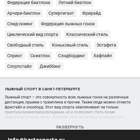
Федерация биатлона
Летний биатлон
Арчери-биатлон
Супергигант
Фрирайд
Спид-скиинг
Федерация лыжных гонок
Циклический вид спорта
Классический стиль
Свободный стиль
Коньковый стиль
Эстафета
Спринт
Скиатлон
Сэндбординг
Хафпайп
Слоупстайл
Джиббинг
ЛЫЖНЫЙ СПОРТ В САНКТ-ПЕТЕРБУРГЕ
Лыжный спорт – это совокупность всех лыжных гонок на различные
дистанции, прыжки с трамплина и прочее. Также сюда можно отнести
фристайл и сноуборд. Этот вид спорта обеспечивает не только
приятное времяпрепровождение, но и позволяет стать более
уверенным в своих силах. Лыжным спортом можно заниматься в
любом возрасте, главное записаться на секции лыжного спорта.
РАЗВЕРНУТЬ
УЧРЕЖДЕНИЯ (ШКОЛЫ, КЛУБЫ) В РАЗДЕЛЕ ЛЫЖНЫЙ СПОРТ В