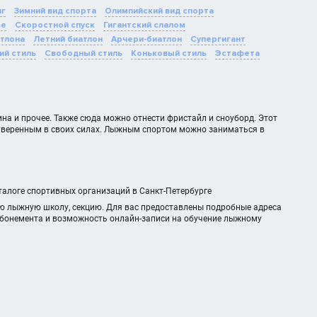
нг
Зимний вид спорта
Олимпийский вид спорта
ье
Скоростной спуск
Гигантский слалом
тлона
Летний биатлон
Арчери-биатлон
Супергигант
ий стиль
Свободный стиль
Коньковый стиль
Эстафета
на и прочее. Также сюда можно отнести фристайл и сноуборд. Этот
е уверенным в своих силах. Лыжным спортом можно заниматься в
талоге спортивных организаций в Санкт-Петербурге
ую лыжную школу, секцию. Для вас предоставлены подробные адреса
 абонемента и возможность онлайн-записи на обучение лыжному