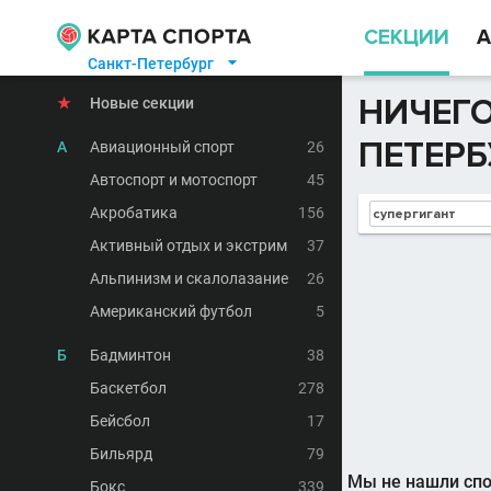
СЕКЦИИ
А
Санкт-Петербург

НИЧЕГО
★
Новые секции
ПЕТЕРБ
А
Авиационный спорт
26
Автоспорт и мотоспорт
45
Акробатика
156
Активный отдых и экстрим
37
Альпинизм и скалолазание
26
Американский футбол
5
Б
Бадминтон
38
Баскетбол
278
Бейсбол
17
Бильярд
79
Мы не нашли спо
Бокс
339