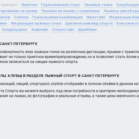
тересует:
Биатлон
Горнолыжный спорт
Лыжные гонки
Сноуборди
ирование на лыжах
Прыжки на лыжах с трамплина
Лыжное двоебор
лалом
Слалом
Горнолыжная комбинация
Фристайл
Федерация биа
иинг
Федерация лыжных гонок
Циклический вид спорта
Классическ
Сэндбординг
Хафпайп
Слоупстайл
Джиббинг
САНКТ-ПЕТЕРБУРГЕ
совокупность всех лыжных гонок на различные дистанции, прыжки с трампли
вает не только приятное времяпрепровождение, но и позволяет стать боле
вное записаться на секции лыжного спорта.
Ы, КЛУБЫ) В РАЗДЕЛЕ ЛЫЖНЫЙ СПОРТ В САНКТ-ПЕТЕРБУРГЕ
изаций, секций, спортшкол, клубов отображён в полном объёме в данном ка
рта Спорта вы можете выбрать под свои потребности и критерии необходим
ания на лыжах, их фотографии и реальные отзывы, а также цены месячного