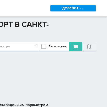
ДОБАВИТЬ ...
РТ В САНКТ-


 метро
Бесплатные
сем заданным параметрам.