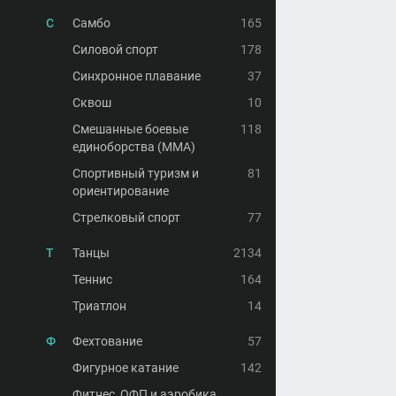
С
Самбо
165
Силовой спорт
178
Синхронное плавание
37
Сквош
10
Смешанные боевые
118
единоборства (MMA)
Спортивный туризм и
81
ориентирование
Стрелковый спорт
77
Т
Танцы
2134
Теннис
164
Триатлон
14
Ф
Фехтование
57
Фигурное катание
142
Фитнес, ОФП и аэробика