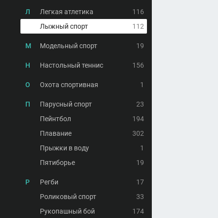
Л
Легкая атлетика
116
Лыжный спорт
112
М
Модельный спорт
19
Н
Настольный теннис
156
О
Охота спортивная
1
П
Парусный спорт
23
Пейнтбол
194
Плавание
302
Прыжки в воду
1
Пятиборье
19
Р
Регби
17
Роликовый спорт
33
Рукопашный бой
174