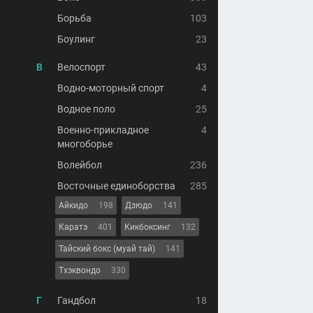
Борьба
103
Боулинг
23
В
Велоспорт
43
Водно-моторный спорт
4
Водное поло
25
Военно-прикладное
4
многоборье
Волейбол
236
Восточные единоборства
285
Айкидо
198
Дзюдо
141
Каратэ
401
Кикбоксинг
132
Тайский бокс (муай тай)
141
Тхэквондо
330
Г
Гандбол
18