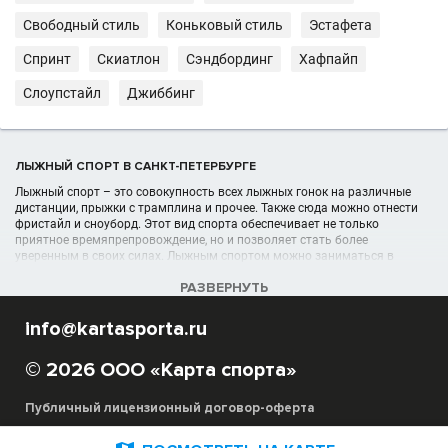
Свободный стиль
Коньковый стиль
Эстафета
Спринт
Скиатлон
Сэндбординг
Хафпайп
Слоупстайл
Джиббинг
ЛЫЖНЫЙ СПОРТ В САНКТ-ПЕТЕРБУРГЕ
Лыжный спорт – это совокупность всех лыжных гонок на различные
дистанции, прыжки с трамплина и прочее. Также сюда можно отнести
фристайл и сноуборд. Этот вид спорта обеспечивает не только
приятное времяпрепровождение, но и позволяет стать более
уверенным в своих силах. Лыжным спортом можно заниматься в
любом возрасте, главное записаться на секции лыжного спорта.
РАЗВЕРНУТЬ
УЧРЕЖДЕНИЯ (ШКОЛЫ, КЛУБЫ) В РАЗДЕЛЕ ЛЫЖНЫЙ СПОРТ В
info@kartasporta.ru
САНКТ-ПЕТЕРБУРГЕ
Список лыжных организаций, секций, спортшкол, клубов отображён в
© 2026 ООО «Карта спорта»
полном объёме в данном каталоге спортивных организаций в Санкт-
Петербурге
Публичный лицензионный договор-оферта
Благодаря сайту Карта Спорта вы можете выбрать под свои
потребности и критерии необходимую лыжную школу, секцию. Для вас
предоставлены подробные адреса лучших мест для катания на лыжах,