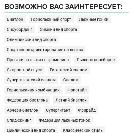
ВОЗМОЖНО ВАС ЗАИНТЕРЕСУЕТ:
Биатлон
Горнолыжный спорт
Лыжные гонки
Сноубординг
Зимний вид спорта
Олимпийский вид спорта
Спортивное ориентирование на лыжах
Прыжки на лыжах с трамплина
Лыжное двоеборье
Скоростной спуск
Гигантский слалом
Супергигантский слалом
Слалом
Горнолыжная комбинация
Фристайл
Федерация биатлона
Летний биатлон
Арчери-биатлон
Супергигант
Фрирайд
Спид-скиинг
Федерация лыжных гонок
Циклический вид спорта
Классический стиль