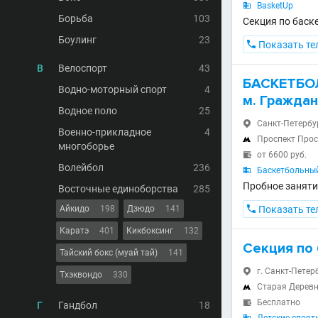
BasketUp

Борьба
103
Секция по баске
Боулинг
23

Показать те
В
Велоспорт
43
БАСКЕТБОЛ
Водно-моторный спорт
4
м. Граждан
Водное поло
25
Санкт-Петербург,

Военно-прикладное
4
Проспект Про

многоборье
от 6600 руб.

Волейбол
236
Баскетбольный

Пробное заняти
Восточные единоборства
285
Айкидо
198
Дзюдо
141

Показать те
Каратэ
401
Кикбоксинг
132
Секция по
Тайский бокс (муай тай)
141
г. Санкт-Петер

Тхэквондо
330
Старая Дерев

Бесплатно

Г
Гандбол
18