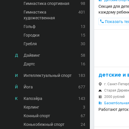
Детские спорт

Гимнастика спортивная
98
Секция для дет
Гимнастика
401
каждому ребенк
художественная

Показать те
Гольф
13
Городки
15
Гребля
30
Д
Дайвинг
58
Дартс
16
детские и 
И
Интеллектуальный спорт
183
г. Санкт-Петер

Й
Йога
677
Старая Дерев

2000 рублей

К
Капоэйра
143
Баскетбольная

Керлинг
3
Работают детск
Конный спорт
67
Конькобежный спорт
24