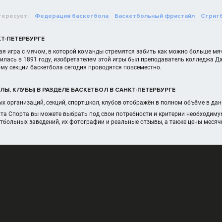
тересует:
Федерация баскетбола
Баскетбольный фристайл
Стрит
Т-ПЕТЕРБУРГЕ
ая игра с мячом, в которой команды стремятся забить как можно больше мяч
илась в 1891 году, изобретателем этой игры был преподаватель колледжа 
ому секции баскетбола сегодня проводятся повсеместно.
Ы, КЛУБЫ) В РАЗДЕЛЕ БАСКЕТБОЛ В САНКТ-ПЕТЕРБУРГЕ
х организаций, секций, спортшкол, клубов отображён в полном объёме в да
рта Спорта вы можете выбрать под свои потребности и критерии необходиму
тбольных заведений, их фотографии и реальные отзывы, а также цены меся