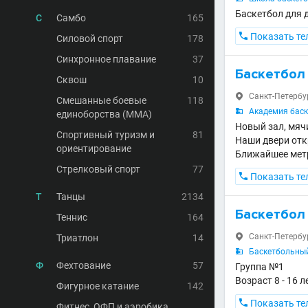
Баскетбол для д
С
Самбо
165

Показать те
Силовой спорт
178
Синхронное плавание
37
Баскетбол 
Сквош
10
Санкт-Петербург

Смешанные боевые
118
Академия баск

единоборства (MMA)
Новый зал, мяч
Спортивный туризм и
81
Наши двери отк
ориентирование
Ближайшее метр
Стрелковый спорт
77

Показать те
Т
Танцы
2134
Баскетбол
Теннис
164
Санкт-Петербур
Триатлон
14

Баскетбольный

Ф
Фехтование
57
Группа №1
Возраст 8 - 16 л
Фигурное катание
142

Показать те
Фитнес, ОФП и аэробика