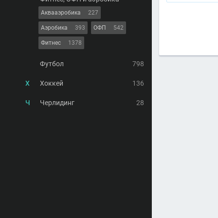
Аквааэробика
227
Аэробика
393
ОФП
542
Фитнес
1378
Футбол
798
Х
Хоккей
136
Ч
Черлидинг
28