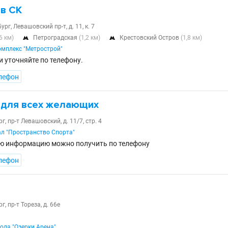
 в СК
ург, Левашовский пр-т, д. 11, к. 7
,6 км)
Петроградская
(1,2 км)
Крестовский Остров
(1,8 км)


мплекс "Метрострой"
и уточняйте по телефону.
лефон
 для всех желающих
, пр-т Левашовский, д. 11/7, стр. 4
л "Пространство Спорта"
ю информацию можно получить по телефону
лефон
, пр-т Тореза, д. 66е
ола "Озерки Арена"