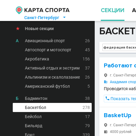
СЕКЦИИ
А
Санкт-Петербург

БАСКЕТ
★
Новые секции
А
Авиационный спорт
26
Автоспорт и мотоспорт
45
Акробатика
156
Работают с
Активный отдых и экстрим
37
г. Санкт-Петер

Альпинизм и скалолазание
26
Академия спор

Американский футбол
5
Проводится наб
Б
Бадминтон
38

Показать те
Баскетбол
278
BasketUp
Бейсбол
17
г. Санкт-Петер
Бильярд
79

4000 рублей

Бокс
339