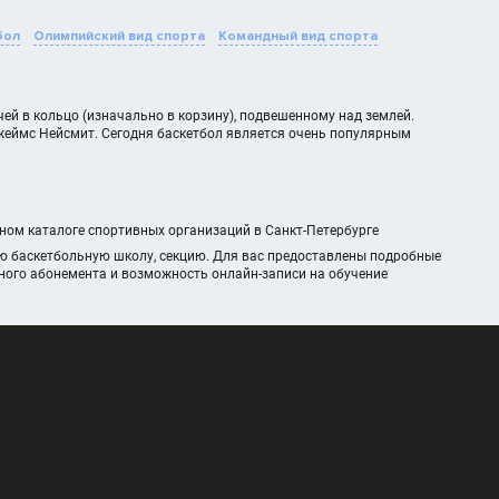
бол
Олимпийский вид спорта
Командный вид спорта
ей в кольцо (изначально в корзину), подвешенному над землей.
Джеймс Нейсмит. Сегодня баскетбол является очень популярным
нном каталоге спортивных организаций в Санкт-Петербурге
ю баскетбольную школу, секцию. Для вас предоставлены подробные
чного абонемента и возможность онлайн-записи на обучение