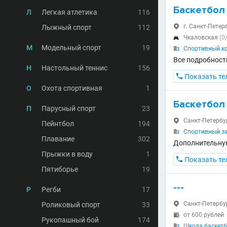
Баскетбол
Л
Легкая атлетика
116
г. Санкт-Петерб
Лыжный спорт
112

Чкаловская
(0

М
Модельный спорт
19
Спортивный ко

Все подробност
Н
Настольный теннис
156

Показать те
О
Охота спортивная
1
Баскетбол
П
Парусный спорт
23
Санкт-Петербург

Пейнтбол
194
Спортивный за

Плавание
302
Дополнительну
Прыжки в воду
1

Показать те
Пятиборье
19
---
Р
Регби
17
Санкт-Петербург
Роликовый спорт
33

от 600 рублей

Рукопашный бой
174
Школа баскетб
