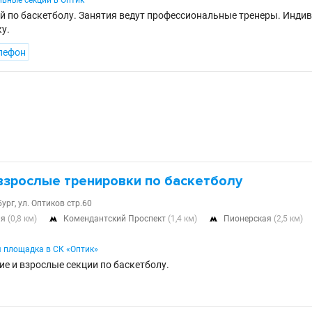
ивные секции в Оптик
ей по баскетболу. Занятия ведут профессиональные тренеры. Инди
у.
лефон
взрослые тренировки по баскетболу
бург, ул. Оптиков стр.60
ня
(0,8 км)
Комендантский Проспект
(1,4 км)
Пионерская
(2,5 км)


 площадка в СК «Оптик»
ие и взрослые секции по баскетболу.