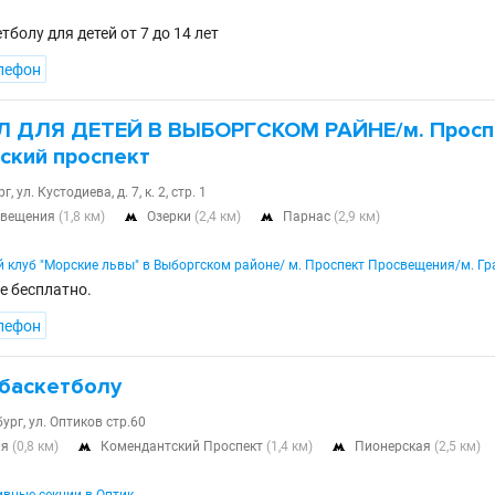
тболу для детей от 7 до 14 лет
лефон
 ДЛЯ ДЕТЕЙ В ВЫБОРГСКОМ РАЙНЕ/м. Просп
ский проспект
 ул. Кустодиева, д. 7, к. 2, стр. 1
свещения
(1,8 км)
Озерки
(2,4 км)
Парнас
(2,9 км)


 клуб "Морские львы" в Выборгском районе/ м. Проспект Просвещения/м. Г
е бесплатно.
лефон
 баскетболу
бург, ул. Оптиков стр.60
ня
(0,8 км)
Комендантский Проспект
(1,4 км)
Пионерская
(2,5 км)

