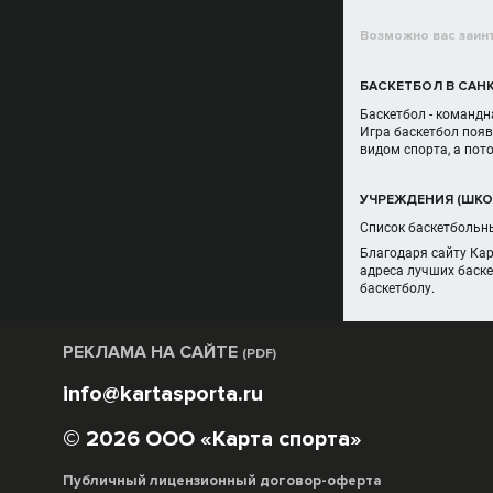
Возможно вас заин
БАСКЕТБОЛ В САНК
Баскетбол - командн
Игра баскетбол появ
видом спорта, а пот
УЧРЕЖДЕНИЯ (ШКОЛ
Список баскетбольны
Благодаря сайту Ка
адреса лучших баске
баскетболу.
РЕКЛАМА НА САЙТЕ
(PDF)
info@kartasporta.ru
© 2026 ООО «Карта спорта»
Публичный лицензионный договор-оферта