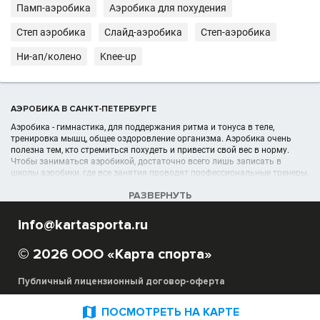
Памп-аэробика
Аэробика для похудения
Степ аэробика
Слайд-аэробика
Степ-аэробика
Ни-ап/колено
Knee-up
АЭРОБИКА В САНКТ-ПЕТЕРБУРГЕ
Аэробика - гимнастика, для поддержания ритма и тонуса в теле,
тренировка мышц, общее оздоровление организма. Аэробика очень
полезна тем, кто стремиться похудеть и привести свой вес в норму.
Чтобы заниматься аэробикой, достаточно всего лишь записать в
школы аэробики, где все занятия проводят профессиональные тренеры,
знающие тонкости данного вида спорта.
РАЗВЕРНУТЬ
УЧРЕЖДЕНИЯ (ШКОЛЫ, КЛУБЫ) В РАЗДЕЛЕ АЭРОБИКА В САНКТ-
info@kartasporta.ru
ПЕТЕРБУРГЕ
Список организаций аэробики, секций, спортшкол, клубов отображён в
© 2026 ООО «Карта спорта»
полном объёме в данном каталоге спортивных организаций в Санкт-
Петербурге
Публичный лицензионный договор-оферта
Благодаря сайту Карта Спорта вы можете выбрать под свои
потребности и критерии необходимую школу аэробики, секцию. Для вас
предоставлены подробные адреса лучших мест для занятий аэробикой,

ПОСМОТРЕТЬ НА КАРТЕ
их фотографии и реальные отзывы, а также цены месячного