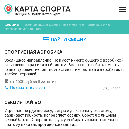

Секции в Санкт-Петербурге
СЕКЦИИ
/
АЭРОБИКА В САНКТ-ПЕТЕРБУРГЕ: ГИМНАСТИКА
ОЗДОРОВИТЕЛЬНАЯ

НАЙТИ СЕКЦИИ
СПОРТИВНАЯ АЭРОБИКА
Зрелищное направление. Не имеет ничего общего с аэробикой
в фитнесцентрах или шейпингом. Включает в себя элементы
танца, художественой гисмнастики, гимнастики и акробатики.
Требует хорошей…

от 4600 руб за 8 занятий

Показать телефон
10.10.2022
СЕКЦИЯ ТАЙ-БО
Укрепляет сердечно-сосудистую и дыхательную систему,
развивает гибкость, исправляет осанку, борется с лишним
весом! Каждый вправе нагрузку выбирать самостоятельно,
поэтому никаких противопоказаний…