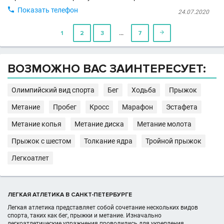

Показать телефон
24.07.2020
…
1
2
3
7

ВОЗМОЖНО ВАС ЗАИНТЕРЕСУЕТ:
Олимпийский вид спорта
Бег
Ходьба
Прыжок
Метание
Пробег
Кросс
Марафон
Эстафета
Метание копья
Метание диска
Метание молота
Прыжок с шестом
Толкание ядра
Тройной прыжок
Легкоатлет
ЛЕГКАЯ АТЛЕТИКА В САНКТ-ПЕТЕРБУРГЕ
Легкая атлетика представляет собой сочетание нескольких видов
спорта, таких как бег, прыжки и метание. Изначально
легкоатлетические упражнения проводились для укрепления