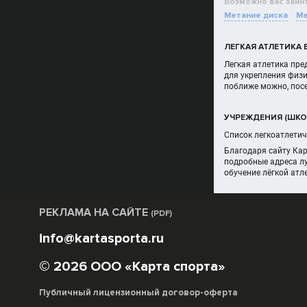
Возможно вас заин
Метание диска
Ме
ЛЕГКАЯ АТЛЕТИКА 
Легкая атлетика пре
для укрепления физи
поближе можно, посе
УЧРЕЖДЕНИЯ (ШКОЛ
Список легкоатлетич
Благодаря сайту Кар
подробные адреса лу
обучение лёгкой атле
РЕКЛАМА НА САЙТЕ
(PDF)
info@kartasporta.ru
© 2026 ООО «Карта спорта»
Публичный лицензионный договор-оферта