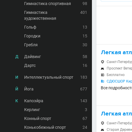
Гимнастика спортивная
98
Гимнастика
401
художественная
Гольф
13
Городки
15
Гребля
30
Легкая ат
Д
Дайвинг
58
Санкт-Петербург

Дартс
16
Проспект Вет

Бесплатно

И
Интеллектуальный спорт
183
СДЮСШОР Киро

Все подробност
Й
Йога
677
К
Капоэйра
143
Керлинг
3
Легкая ат
Конный спорт
67
Санкт-Петербург

Конькобежный спорт
24
Старая Дерев
