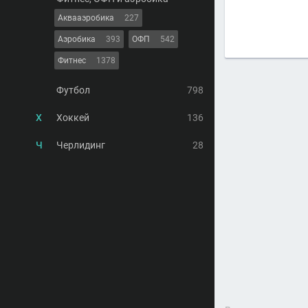
Аквааэробика
227
Аэробика
393
ОФП
542
Фитнес
1378
Футбол
798
Х
Хоккей
136
Ч
Черлидинг
28