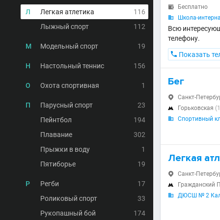
Бесплатно

Л
Легкая атлетика
116
Школа-интерна

Лыжный спорт
112
Всю интересующ
телефону.
М
Модельный спорт
19

Показать те
Н
Настольный теннис
156
Бег
О
Охота спортивная
1
Санкт-Петербур

П
Парусный спорт
23
Горьковская
(

Спортивный клу
Пейнтбол
194

Плавание
302
Прыжки в воду
1
Легкая атл
Пятиборье
19
Санкт-Петербург

Р
Регби
17
Гражданский 

ДЮСШ № 2 Кал

Роликовый спорт
33
Рукопашный бой
174