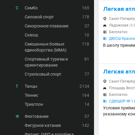
С
Самбо
165
Легкая ат
Силовой спорт
178
Санкт-Петербур

Ладожская
(4,
Синхронное плавание
37

Бесплатно

Сквош
10
ДЮСШ Красног

Смешанные боевые
118
В школу приним
единоборства (MMA)
Спортивный туризм и
81
ориентирование
Легкая ат
Стрелковый спорт
77
Санкт-Петербур

Т
Танцы
2134
Площадь Восс

Бесплатно
Теннис
164

СДЮШОР № 1 Ц

Триатлон
14
Условия приёма
указанному кон
Ф
Фехтование
57
Фигурное катание
142
Фитнес, ОФП и аэробика