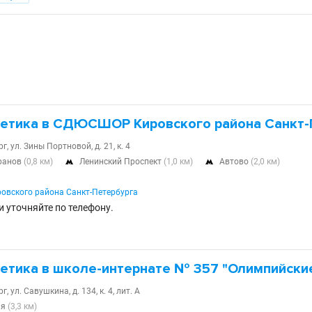
летика в СДЮСШОР Кировского района Санкт-
, ул. Зины Портновой, д. 21, к. 4
еранов
(0,8 км)
Ленинский Проспект
(1,0 км)
Автово
(2,0 км)


вского района Санкт-Петербурга
и уточняйте по телефону.
летика в школе-интернате № 357 "Олимпийск
, ул. Савушкина, д. 134, к. 4, лит. А
ня
(3,3 км)