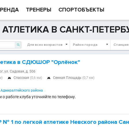
РЕНДА
ТРЕНЕРЫ
СПОРТОБЪЕКТЫ
 АТЛЕТИКА В САНКТ-ПЕТЕРБ
Для всех возрастов
Район города
Станция

летика в СДЮШОР "Орлёнок"
г, ул. Садовая, д. 50б
м)
Спасская
(0,6 км)
Сенная Площадь
(0,7 км)


дмиралтейского района
 о работе клуба уточняйте по телефону.
 1 по легкой атлетике Невского района Сан