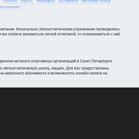
Пробег
Кросс
Марафон
Эстафета
Метание копья
Легкоатлет
 и метание. Изначально легкоатлетические упражнения проводились
 вы любите заниматься легкой атлетикой, то познакомиться с ней
 данном каталоге спортивных организаций в Санкт-Петербурге
ю легкоатлетическую школу, секцию. Для вас предоставлены
ены месячного абонемента и возможность онлайн-записи на