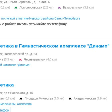
, ул. Ольги Берггольц, д. 15 лит. А
(0,2 км)
Ломоносовская
(2,2 км)
Бухарестская
(3,3 км)


о легкой атлетике Невского района Санкт-Петербурга
и о работе школы уточняйте по телефону.
летика в Гимнастическом комплексе "Динамо"
г, Пискаревский пр., д. 23
ина
(3,5 км)
Чернышевская
(4,0 км)

й комплекс "Динамо"
летика
г, пр-т Раевского, д. 16
кая
(0,7 км)
Площадь Мужества
(1,5 км)
Академическая
(1,9 км)


мплекс им. Алексеева
лефон