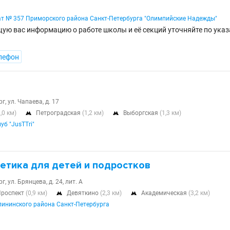
т № 357 Приморского района Санкт-Петербурга "Олимпийские Надежды"
ую вас информацию о работе школы и её секций уточняйте по ука
лефон
г, ул. Чапаева, д. 17
1,0 км)
Петроградская
(1,2 км)
Выборгская
(1,3 км)


б "JusTTri"
етика для детей и подростков
, ул. Брянцева, д. 24, лит. А
Проспект
(0,9 км)
Девяткино
(2,3 км)
Академическая
(3,2 км)


ининского района Санкт-Петербурга