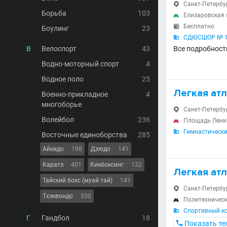
Санкт-Петербург

Борьба
103
Елизаровская

Бесплатно

Боулинг
23
СДЮСШОР № 1 п

В
Велоспорт
43
Все подробност
Водно-моторный спорт
4
Водное поло
25
Легкая ат
Военно-прикладное
4
многоборье
Санкт-Петербур

Волейбол
236
Площадь Лен

Гимнастически

Восточные единоборства
285
Айкидо
198
Дзюдо
141
Каратэ
401
Кикбоксинг
132
Легкая ат
Тайский бокс (муай тай)
141
Санкт-Петербур

Тхэквондо
330
Политехничес

Спортивный ко

Г
Гандбол
18

Показать те