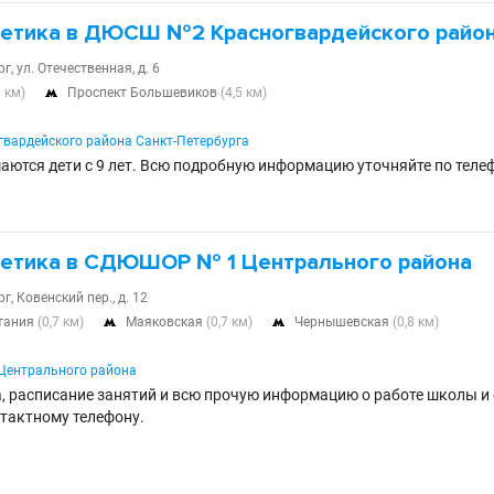
летика в ДЮСШ №2 Красногвардейского райо
г, ул. Отечественная, д. 6
0 км)
Проспект Большевиков
(4,5 км)

вардейского района Санкт-Петербурга
аются дети с 9 лет. Всю подробную информацию уточняйте по теле
летика в СДЮШОР № 1 Центрального района
г, Ковенский пер., д. 12
тания
(0,7 км)
Маяковская
(0,7 км)
Чернышевская
(0,8 км)


ентрального района
, расписание занятий и всю прочую информацию о работе школы и е
тактному телефону.