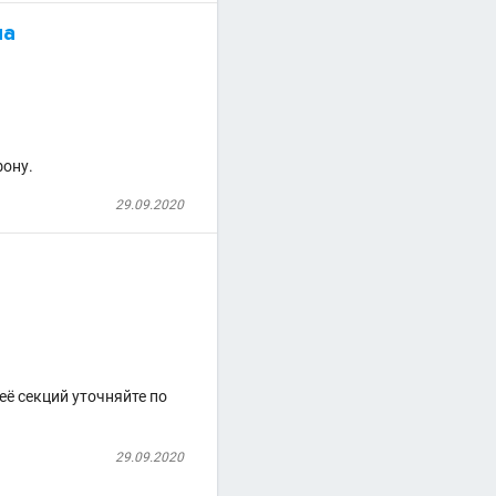
на
фону.
29.09.2020
ё секций уточняйте по
29.09.2020