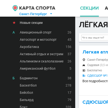
СЕКЦИИ
А
Санкт-Петербург

ЛЁГКАЯ
★
Новые секции
А
Авиационный спорт
26
Автоспорт и мотоспорт
45
Акробатика
156
Легкая ат
Активный отдых и экстрим
37
Санкт-Петербур

Альпинизм и скалолазание
26
Садовая
(0,5 к

Американский футбол
5
Бесплатно

СДЮСШОР №1 А

Б
Бадминтон
38
Все подробности
Баскетбол
278
Бейсбол
17
Бильярд
79
СДЮСШОР №
Бокс
339