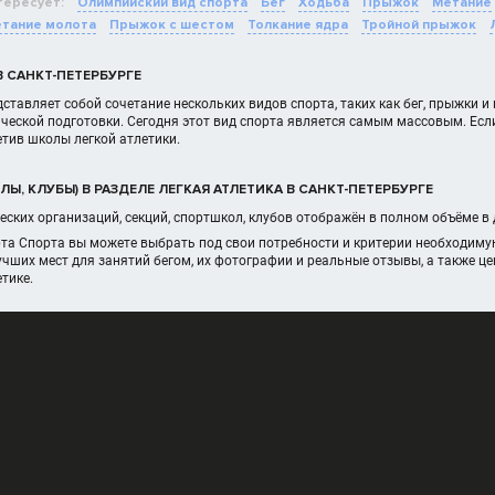
тересует:
Олимпийский вид спорта
Бег
Ходьба
Прыжок
Метание
тание молота
Прыжок с шестом
Толкание ядра
Тройной прыжок
В САНКТ-ПЕТЕРБУРГЕ
дставляет собой сочетание нескольких видов спорта, таких как бег, прыжки
ческой подготовки. Сегодня этот вид спорта является самым массовым. Если
тив школы легкой атлетики.
Ы, КЛУБЫ) В РАЗДЕЛЕ ЛЕГКАЯ АТЛЕТИКА В САНКТ-ПЕТЕРБУРГЕ
еских организаций, секций, спортшкол, клубов отображён в полном объёме в
та Спорта вы можете выбрать под свои потребности и критерии необходиму
чших мест для занятий бегом, их фотографии и реальные отзывы, а также ц
тике.