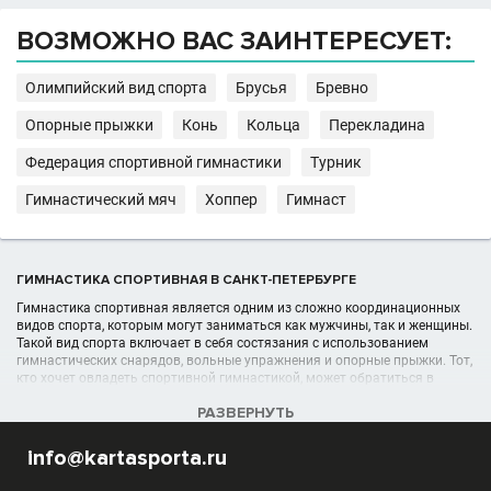
ВОЗМОЖНО ВАС ЗАИНТЕРЕСУЕТ:
Олимпийский вид спорта
Брусья
Бревно
Опорные прыжки
Конь
Кольца
Перекладина
Федерация спортивной гимнастики
Турник
Гимнастический мяч
Хоппер
Гимнаст
ГИМНАСТИКА СПОРТИВНАЯ В САНКТ-ПЕТЕРБУРГЕ
Гимнастика спортивная является одним из сложно координационных
видов спорта, которым могут заниматься как мужчины, так и женщины.
Такой вид спорта включает в себя состязания с использованием
гимнастических снарядов, вольные упражнения и опорные прыжки. Тот,
кто хочет овладеть спортивной гимнастикой, может обратиться в
любые спортивные секции спортивной гимнастики в своем городе.
РАЗВЕРНУТЬ
УЧРЕЖДЕНИЯ (ШКОЛЫ, КЛУБЫ) В РАЗДЕЛЕ ГИМНАСТИКА
info@kartasporta.ru
СПОРТИВНАЯ В САНКТ-ПЕТЕРБУРГЕ
Список гимнастических организаций, секций, спортшкол, клубов