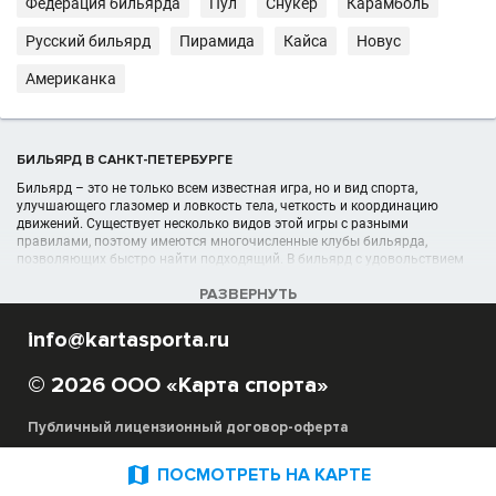
Федерация бильярда
Пул
Снукер
Карамболь
Русский бильярд
Пирамида
Кайса
Новус
Американка
БИЛЬЯРД В САНКТ-ПЕТЕРБУРГЕ
Бильярд – это не только всем известная игра, но и вид спорта,
улучшающего глазомер и ловкость тела, четкость и координацию
движений. Существует несколько видов этой игры с разными
правилами, поэтому имеются многочисленные клубы бильярда,
позволяющих быстро найти подходящий. В бильярд с удовольствием
играют мужчины и женщины, он интересен и подходит для любого
РАЗВЕРНУТЬ
возраста.
info@kartasporta.ru
УЧРЕЖДЕНИЯ (ШКОЛЫ, КЛУБЫ) В РАЗДЕЛЕ БИЛЬЯРД В САНКТ-
ПЕТЕРБУРГЕ
© 2026 ООО «Карта спорта»
Список бильярдных организаций, секций, спортшкол, клубов отображён
в полном объёме в данном каталоге спортивных организаций в Санкт-
Петербурге
Публичный лицензионный договор-оферта
Благодаря сайту Карта Спорта вы можете выбрать под свои
потребности и критерии необходимую бильярдную школу, секцию. Для

ПОСМОТРЕТЬ НА КАРТЕ
вас предоставлены подробные адреса лучших мест для игры в бильярд,