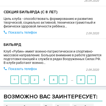
26.09.2020
СЕКЦИЯ БИЛЬЯРДА (С 8 ЛЕТ)
Цель клуба - способствовать формированию и развитию
творческой, социально активной, технически грамотный и
физически здоровой личности ребёнка…

Показать телефон
2.09.2020
БИЛЬЯРД
Клуб «Рубин» имеет военно-патриотическое и спортивно-
массовое направление. Большое внимание в работе уделяется
подготовке юношей к службе в рядах Вооруженных Силах РФ.
В клубе работают военно…

Показать телефон
2.09.2020
…

1
2
3
4
5
8

ВОЗМОЖНО ВАС ЗАИНТЕРЕСУЕТ: