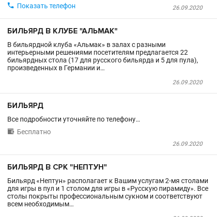

Показать телефон
26.09.2020
БИЛЬЯРД В КЛУБЕ "АЛЬМАК"
В бильярдной клуба «Альмак» в залах с разными
интерьерными решениями посетителям предлагается 22
бильярдных стола (17 для русского бильярда и 5 для пула),
произведенных в Германии и…
26.09.2020
БИЛЬЯРД
Все подробности уточняйте по телефону…

Бесплатно
26.09.2020
БИЛЬЯРД В СРК "НЕПТУН"
Бильярд «Нептун» располагает к Вашим услугам 2-мя столами
для игры в пул и 1 столом для игры в «Русскую пирамиду». Все
столы покрыты профессиональным сукном и соответствуют
всем необходимым…