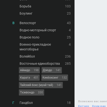
Борьба
103
Боулинг
23
В
Велоспорт
43
Водно-моторный спорт
4
Водное поло
25
Военно-прикладное
4
многоборье
Волейбол
236
Восточные единоборства
285
Айкидо
198
Дзюдо
141
Каратэ
401
Кикбоксинг
132
Тайский бокс (муай тай)
141
Тхэквондо
330
Возможно вас заин
Г
Гандбол
18
Кетчер
Хоум-ран