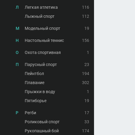
Л
Легкая атлетика
116
Лыжный спорт
112
М
Модельный спорт
19
Н
Настольный теннис
156
О
Охота спортивная
1
П
Парусный спорт
23
Пейнтбол
194
Плавание
302
Прыжки в воду
1
Пятиборье
19
Р
Регби
17
Роликовый спорт
33
Рукопашный бой
174