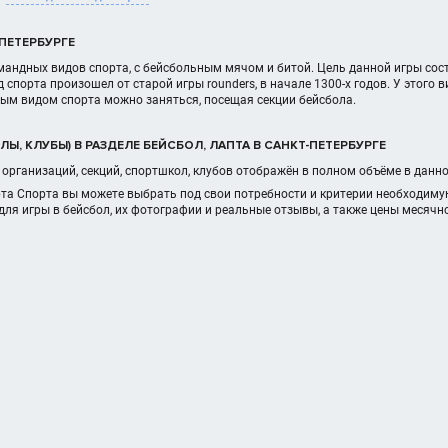
ПЕТЕРБУРГЕ
омандных видов спорта, с бейсбольным мячом и битой. Цель данной игры сос
 спорта произошел от старой игры rounders, в начале 1300-х годов. У этого 
ым видом спорта можно заняться, посещая секции бейсбола.
Ы, КЛУБЫ) В РАЗДЕЛЕ БЕЙСБОЛ, ЛАПТА В САНКТ-ПЕТЕРБУРГЕ
организаций, секций, спортшкол, клубов отображён в полном объёме в данн
рта Спорта вы можете выбрать под свои потребности и критерии необходим
для игры в бейсбол, их фотографии и реальные отзывы, а также цены месячн