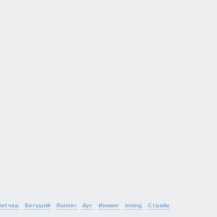
Питчер
Бегущий
Runner
Аут
Иннинг
Inning
Страйк