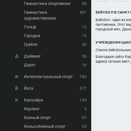
Гимнастика спортивная
98
Гимнастика
401
БЕЙСБОЛ В САНКТ-
художественная
Бейсбол - один из к
противника. Этот вид
Гольф
13
городской мяч. Данн
Городки
15
УЧРЕЖДЕНИЯ (ШКОЛ
Гребля
30
Список бейсбольных 
Д
Дайвинг
58
Благодаря сайту Ка
адреса лучших мест 
Дартс
16
И
Интеллектуальный спорт
183
Й
Йога
677
К
Капоэйра
143
Керлинг
3
Конный спорт
67
Конькобежный спорт
24