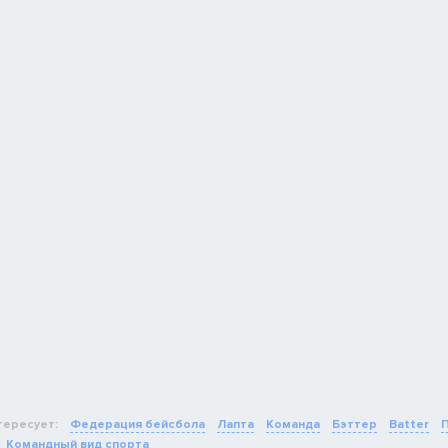
тересует:
Федерация бейсбола
Лапта
Команда
Бэттер
Batter
Командный вид спорта