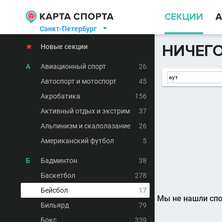
СЕКЦИИ
А
Санкт-Петербург

НИЧЕГО
★
Новые секции
А
Авиационный спорт
26
Автоспорт и мотоспорт
45
Акробатика
156
Активный отдых и экстрим
37
Альпинизм и скалолазание
26
Американский футбол
5
Б
Бадминтон
38
Баскетбол
278
Бейсбол
17
Мы не нашли спо
Бильярд
79
Бокс
339