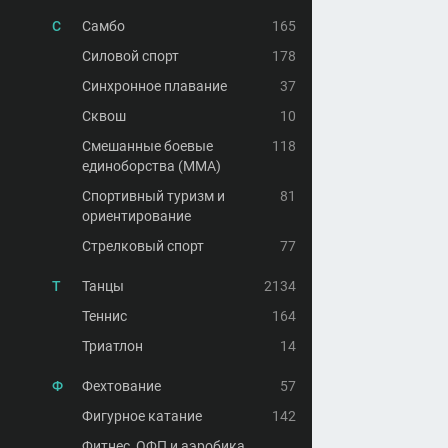
С
Самбо
165
Силовой спорт
178
Синхронное плавание
37
Сквош
10
Смешанные боевые
118
единоборства (MMA)
Спортивный туризм и
81
ориентирование
Стрелковый спорт
77
Т
Танцы
2134
Теннис
164
Триатлон
14
Ф
Фехтование
57
Фигурное катание
142
Фитнес, ОФП и аэробика