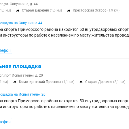
г, ул. Савушкина, д. 44
(1,0 км)
Старая Деревня
(1,6 км)
Крестовский Остров
(1,9 км)


лощадка на Савушкина 44
ра спорта Приморского района находится 50 внутридворовых спор
 инструкторы по работе с населением по месту жительства провод
.
лефон
ьная площадка
г, пр-т Испытателей, д. 20
,1 км)
Комендантский Проспект
(1,1 км)
Старая Деревня
(2,1 км)


ощадка на Испытателей 20
ра спорта Приморского района находится 50 внутридворовых спор
 инструкторы по работе с населением по месту жительства провод
.
лефон