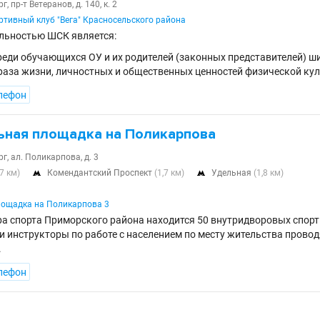
, пр-т Ветеранов, д. 140, к. 2
тивный клуб "Вега" Красносельского района
льностью ШСК является:
реди обучающихся ОУ и их родителей (законных представителей) 
раза жизни, личностных и общественных ценностей физической кул
лефон
ьная площадка на Поликарпова
г, ал. Поликарпова, д. 3
,7 км)
Комендантский Проспект
(1,7 км)
Удельная
(1,8 км)


лощадка на Поликарпова 3
ра спорта Приморского района находится 50 внутридворовых спор
 инструкторы по работе с населением по месту жительства провод
.
лефон