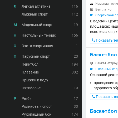
Комендантски

Л
Легкая атлетика
116
Бесплатно

Лыжный спорт
112
Спортивная п

В ведении Цент
М
Модельный спорт
19
площадках наши
всех желающих
Н
Настольный теннис
156

Показать те
О
Охота спортивная
1
Баскетбол
П
Парусный спорт
23
Санкт-Петербур

Пейнтбол
194
Школьный спор

Плавание
302
Основной деяте
Прыжки в воду
1
проведение с
Пятиборье
19
здорового об

Показать те
Р
Регби
17
Роликовый спорт
33
Баскетбол
Рукопашный бой
174