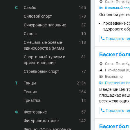
Санкт-Петербург

С
Самбо
165
Школьный спор

Основной деяте
Силовой спорт
178
проведение с
Синхронное плавание
37
здорового об
Сквош
10

Показать те
Смешанные боевые
118
единоборства (MMA)
Баскетбол
Спортивный туризм и
81
ориентирование
Санкт-Петербур

Пионерская
(0

Стрелковый спорт
77
Бесплатно

Т
Танцы
2134
Спортивная п

В ведении Цент
Теннис
164
площадках наши
Триатлон
14
всех желающих

Показать те
Ф
Фехтование
57
Фигурное катание
142
Баскетбол
Фитнес, ОФП и аэробика