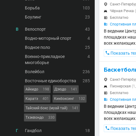
Санкт-Петербур

Борьба
103
Чёрная Речка

Боулинг
23
Бесплатно

Спортивная п

В
Велоспорт
43
В ведении Цент
площадках наши
Водно-моторный спорт
4
всех желающих
Водное поло
25

Показать те
Военно-прикладное
4
многоборье
Баскетбол
Волейбол
236
Санкт-Петербур

Восточные единоборства
285
Пионерская
(1

Айкидо
198
Дзюдо
141
Бесплатно

Каратэ
401
Кикбоксинг
132
Спортивная пл

В ведении Цент
Тайский бокс (муай тай)
141
площадках наши
Тхэквондо
330
всех желающих

Показать те
Г
Гандбол
18