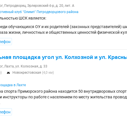
г, Петродворец, Эрлеровский б-р, д. 20, лит. А
тивный клуб "Олимп" Петродворцового района
льностью ШСК является:
реди обучающихся ОУ и их родителей (законных представителей) 
раза жизни, личностных и общественных ценностей физической кул
лефон
ная площадка угол ул. Колхозной и ул. Красн
г, Лахта, ул. Колхозная, д. 33
м)
Новокрестовская
(4,0 км)

ощадка в Лахте
ра спорта Приморского района находится 50 внутридворовых спор
 инструкторы по работе с населением по месту жительства провод
.
лефон