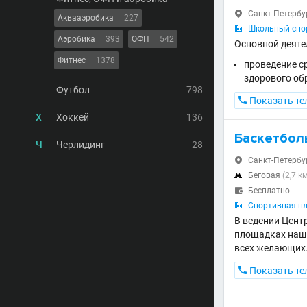
Санкт-Петербур

Аквааэробика
227
Школьный спор

Аэробика
393
ОФП
542
Основной деяте
Фитнес
1378
проведение с
здорового об
Футбол
798

Показать те
Х
Хоккей
136
Баскетболь
Ч
Черлидинг
28
Санкт-Петербур

Беговая
(2,7 к

Бесплатно

Спортивная пл

В ведении Цент
площадках наши
всех желающих

Показать те