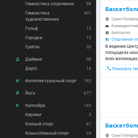
Гимнастика спортивная
98
Баскетбол
Гимнастика
401
художественная
Санкт-Петербур

Комендантски

Гольф
13
Бесплатно

Городки
15
Спортивная п

В ведении Цент
Гребля
30
площадках наши
всех желающих
Д
Дайвинг
58
Дартс
16

Показать те
И
Интеллектуальный спорт
183
Й
Йога
677
К
Капоэйра
143
Керлинг
3
Конный спорт
67
Баскетбол
Конькобежный спорт
24
Санкт-Петербур
