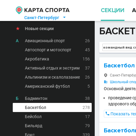
СЕКЦИИ
А
Санкт-Петербург

БАСКЕТ
★
Новые секции
А
Авиационный спорт
26
Автоспорт и мотоспорт
45
Акробатика
156
Баскетбол
Активный отдых и экстрим
37
Санкт-Петербур

Альпинизм и скалолазание
26
Школьный спор

Американский футбол
5
Основной деяте
проведение с
Б
Бадминтон
38
здорового об
Баскетбол
278

Показать те
Бейсбол
17
Бильярд
79
Баскетбол
Бокс
339