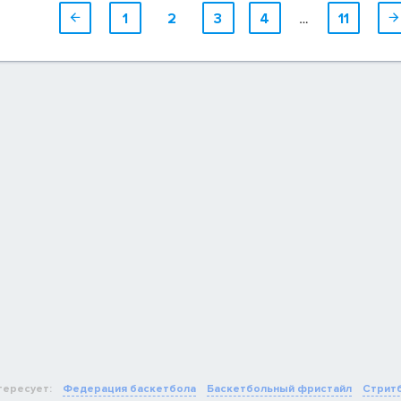

1
2
3
4
…
11

тересует:
Федерация баскетбола
Баскетбольный фристайл
Стрит