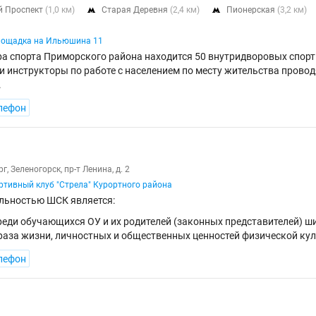
й Проспект
(1,0 км)
Старая Деревня
(2,4 км)
Пионерская
(3,2 км)


лощадка на Ильюшина 11
ра спорта Приморского района находится 50 внутридворовых спор
 инструкторы по работе с населением по месту жительства провод
.
лефон
г, Зеленогорск, пр-т Ленина, д. 2
тивный клуб "Стрела" Курортного района
льностью ШСК является:
реди обучающихся ОУ и их родителей (законных представителей) 
раза жизни, личностных и общественных ценностей физической кул
лефон