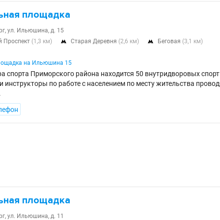
ьная площадка
г, ул. Ильюшина, д. 15
й Проспект
(1,3 км)
Старая Деревня
(2,6 км)
Беговая
(3,1 км)


лощадка на Ильюшина 15
ра спорта Приморского района находится 50 внутридворовых спор
 инструкторы по работе с населением по месту жительства провод
.
лефон
ьная площадка
г, ул. Ильюшина, д. 11