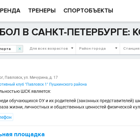
РЕНДА
ТРЕНЕРЫ
СПОРТОБЪЕКТЫ
БОЛ В САНКТ-ПЕТЕРБУРГЕ:
Для всех возрастов
Район города
Станция

г, Павловск, ул. Мичурина, д. 17
тивный клуб "Павловск 1" Пушкинского района
льностью ШСК является:
реди обучающихся ОУ и их родителей (законных представителей) 
раза жизни, личностных и общественных ценностей физической кул
лефон
ьная площадка