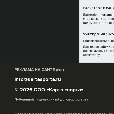
БАСКЕТБОЛ В САНК
Баскетбол - командн
Игра баскетбол появ
видом спорта, а пот
УЧРЕЖДЕНИЯ (ШКОЛ
Список баскетбольны
Благодаря сайту Ка
адреса лучших баске
баскетболу.
РЕКЛАМА НА САЙТЕ
(PDF)
info@kartasporta.ru
© 2026 ООО «Карта спорта»
Публичный лицензионный договор-оферта