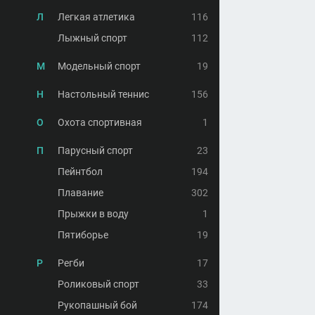
Л
Легкая атлетика
116
Лыжный спорт
112
М
Модельный спорт
19
Н
Настольный теннис
156
О
Охота спортивная
1
П
Парусный спорт
23
Пейнтбол
194
Плавание
302
Прыжки в воду
1
Пятиборье
19
Р
Регби
17
Роликовый спорт
33
Рукопашный бой
174