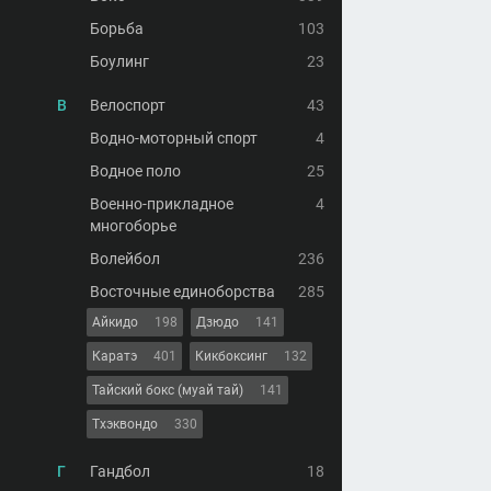
Борьба
103
Боулинг
23
В
Велоспорт
43
Водно-моторный спорт
4
Водное поло
25
Военно-прикладное
4
многоборье
Волейбол
236
Восточные единоборства
285
Айкидо
198
Дзюдо
141
Каратэ
401
Кикбоксинг
132
Тайский бокс (муай тай)
141
Тхэквондо
330
Г
Гандбол
18