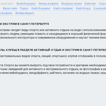
тересует:
Вейкбординг
Виндсерфинг
Водные лыжи
Кайтинг
Сер
Фристайл
Парус
Кайтбординг
Кайтсёрфинг
Кайтборд
Сноукай
сёрфинг
Вейврайдинг
И ЭКСТРИМ В САНКТ-ПЕТЕРБУРГЕ
кстрим» входят виды спорта или активного отдыха на воде с использование
освоить людям, умеющим плавать и находящимся в хорошей физической форм
ионального инструктора и современное оборудование и научат технике безо
Ы, КЛУБЫ) В РАЗДЕЛЕ АКТИВНЫЙ ОТДЫХ И ЭКСТРИМ В САНКТ-ПЕТЕРБ
экстремальных видов спорта, секций, спортшкол, клубов отображён в полно
рта Спорта вы можете выбрать под свои потребности и критерии необходим
чших заведений для активного и экстремального отдыха, их фотографии и 
учение вейкбордингу, виндсёрфингу, кайтингу, катанию на водных лыжах, п