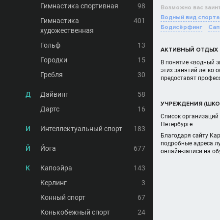
Гимнастика спортивная
98
Возможно вас заин
Водный вид спорта
Гимнастика
401
Бодисёрфинг
Сап
художественная
Гольф
13
АКТИВНЫЙ ОТДЫХ 
Городки
15
В понятие «водный э
этих занятий легко 
Гребля
30
предоставят професс
Д
Дайвинг
58
УЧРЕЖДЕНИЯ (ШКОЛ
Дартс
16
Список организаций 
Петербурге
И
Интеллектуальный спорт
183
Благодаря сайту Ка
подробные адреса лу
Й
Йога
677
онлайн-записи на об
К
Капоэйра
143
Керлинг
3
Конный спорт
67
Конькобежный спорт
24