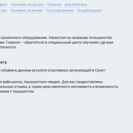
финг
Катание на доске
Слалом
Акробатика
тинг
Катание на волне
Глиссирование
Бодибординг
м различного оборудования. Несмотря на название, большинство
е. Главное — обратиться в специальный центр обучения, где вам
пасности.
УРГЕ
м объёме в данном каталоге спортивных организаций в Санкт-
ую вейк-школу, парашютную секцию. Для вас предоставлены
реальные отзывы, а также цены месячного абонемента и возможность
рыжкам с парашютом.