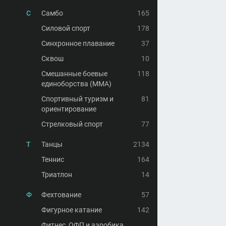
С
Самбо
165
Силовой спорт
178
Синхронное плавание
37
Сквош
10
Смешанные боевые
118
единоборства (MMA)
Спортивный туризм и
81
ориентирование
Стрелковый спорт
77
Т
Танцы
2134
Теннис
164
Триатлон
14
Ф
Фехтование
57
Фигурное катание
142
Фитнес, ОФП и аэробика