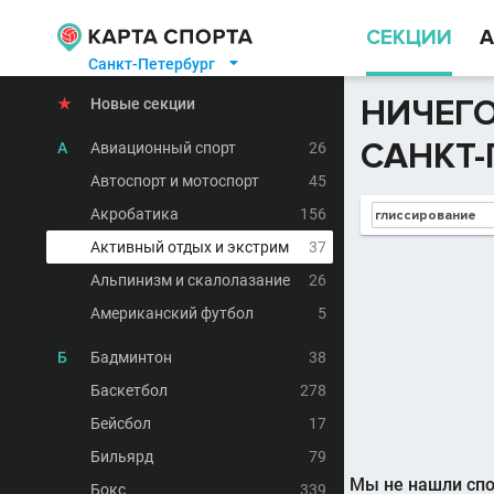
СЕКЦИИ
А
Санкт-Петербург

НИЧЕГО
★
Новые секции
САНКТ-
А
Авиационный спорт
26
Автоспорт и мотоспорт
45
Акробатика
156
Активный отдых и экстрим
37
Альпинизм и скалолазание
26
Американский футбол
5
Б
Бадминтон
38
Баскетбол
278
Бейсбол
17
Бильярд
79
Мы не нашли спо
Бокс
339