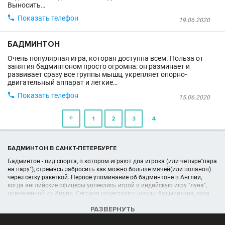
Выносить…

Показать телефон
19.06.2020
БАДМИНТОН
Очень популярная игра, которая доступна всем. Польза от
занятия бадминтоном просто огромна: он разминает и
развивает сразу все группы мышц, укрепляет опорно-
двигательный аппарат и легкие…

Показать телефон
15.06.2020

1
2
3
4
БАДМИНТОН В САНКТ-ПЕТЕРБУРГЕ
Бадминтон - вид спорта, в котором играют два игрока (или четыре"пара
на пару"), стремясь забросить как можно больше мячей(или воланов)
через сетку ракеткой. Первое упоминание об бадминтоне в Англии,
когда английские офицеры увлеклись игрой в индийскую игру "луна",
привезенной из Индии. Сегодня существуют школы бадминтона, куда
может записаться любой желающий.
РАЗВЕРНУТЬ
УЧРЕЖДЕНИЯ (ШКОЛЫ, КЛУБЫ) В РАЗДЕЛЕ БАДМИНТОН В САНКТ-