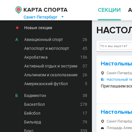
СЕКЦИИ
А
Санкт-Петербург

НАСТОЛ
★
Новые секции
А
Авиационный спорт
26
Автоспорт и мотоспорт
45
Акробатика
156
Настольны
Активный отдых и экстрим
37
Санкт-Петербур

Альпинизм и скалолазание
26
Настольный те

Американский футбол
5
Приглашаем вс
Б
Бадминтон
38
Баскетбол
278
Настольный
Бейсбол
17
Санкт-Петербур
Бильярд
79

Площадь Алек

Бокс
339