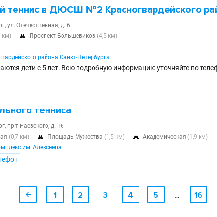
й теннис в ДЮСШ №2 Красногвардейского ра
г, ул. Отечественная, д. 6
0 км)
Проспект Большевиков
(4,5 км)

вардейского района Санкт-Петербурга
аются дети с 5 лет. Всю подробную информацию уточняйте по теле
льного тенниса
г, пр-т Раевского, д. 16
кая
(0,7 км)
Площадь Мужества
(1,5 км)
Академическая
(1,9 км)


мплекс им. Алексеева
лефон

1
2
3
4
5
…
16