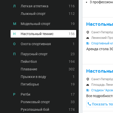
3 профессион
Л
Легкая атлетика
116
Лыжный спорт
112
Настольны
М
Модельный спорт
19
Санкт-Петербург

Н
Настольный теннис
156
Ленинский Пр

Спортивный к
О
Охота спортивная
1

Аренда стола 3
П
Парусный спорт
23
Пейнтбол
194
Плавание
302
Настольны
Прыжки в воду
1
Санкт-Петербур

Пятиборье
19
Площадь Лен

Стадион "Арсе

Р
Регби
17
Все подробности
Роликовый спорт
33

Показать те
Рукопашный бой
174