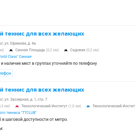
й теннис для всех желающих
г, ул. Ефимова, д. 4а
км)
Сенная Площадь
(0,2 км)
Садовая
(0,2 км)


orld Class" Сенная
и наличие мест в группах уточняйте по телефону
лефон
й теннис для всех желающих
, ул. Заозерная, д. 1, стр. 7
0,3 км)
Технологический Институт
(1,0 км)
Технологический Инсти


ого тенниса "TTCLUB"
 в шаговой доступности от метро.
м: