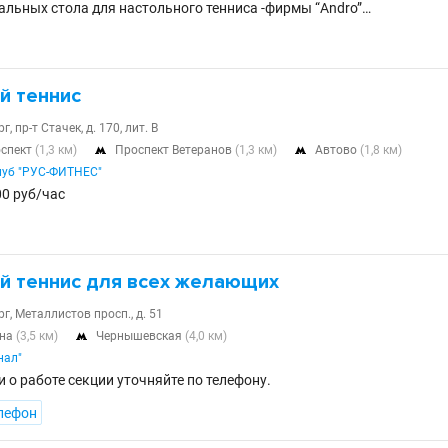
альных стола для настольного тенниса -фирмы “Andro”…
й теннис
, пр-т Стачек, д. 170, лит. В
оспект
(1,3 км)
Проспект Ветеранов
(1,3 км)
Автово
(1,8 км)


луб "РУС-ФИТНЕС"
00 руб/час
й теннис для всех желающих
г, Металлистов просп., д. 51
ина
(3,5 км)
Чернышевская
(4,0 км)

нал"
 о работе секции уточняйте по телефону.
лефон