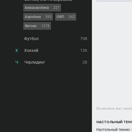
Аквааэробика
227
Аэробика
393
ОФП
542
Фитнес
1378
Футбол
798
Х
Хоккей
136
Ч
Черлидинг
28
Возможно вас заин
НАСТОЛЬНЫЙ ТЕНН
Настольный теннис –