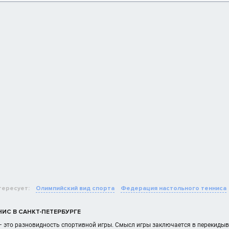
тересует:
Олимпийский вид спорта
Федерация настольного тенниса
ИС В САНКТ-ПЕТЕРБУРГЕ
 это разновидность спортивной игры. Смысл игры заключается в перекидыван