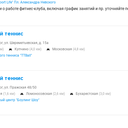
port Life" Пл. Александра Невского
 о работе фитнес-клуба, включая график занятий и пр. уточняйте п
й теннис
г, ул. Шереметьевская, д. 15а
км)
Купчино
(4,0 км)
Московская
(4,8 км)


го тенниса "TTBall"
й теннис
г, ул. Пражская 48/50
ая
(1,6 км)
Ломоносовская
(2,6 км)
Бухарестская
(3,0 км)


ый центр "Боулинг Шоу"