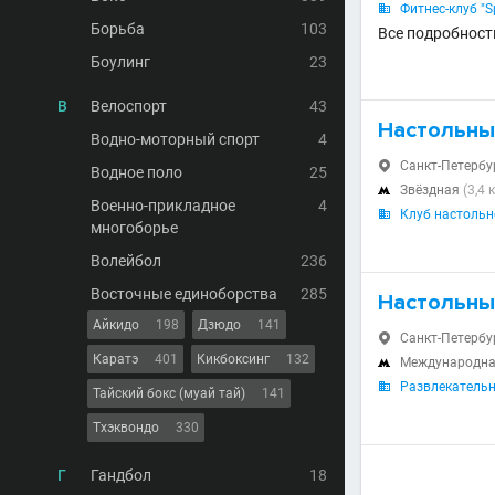
Фитнес-клуб "S

Борьба
103
Все подробности
Боулинг
23
В
Велоспорт
43
Настольны
Водно-моторный спорт
4
Санкт-Петербур

Водное поло
25
Звёздная
(3,4 

Военно-прикладное
4
Клуб настольно

многоборье
Волейбол
236
Восточные единоборства
285
Настольны
Айкидо
198
Дзюдо
141
Санкт-Петербур

Каратэ
401
Кикбоксинг
132
Международн

Развлекательн

Тайский бокс (муай тай)
141
Тхэквондо
330
Г
Гандбол
18