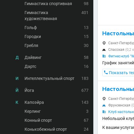
Гимнастика спортивная
98
Гимнастика
401
художественная
Гольф
13
Настольны
Городки
15
Санкт-Петербур

Гребля
30
Спасская
(0,2 

Фитнес-клуб "W

Д
Дайвинг
58
График занятий 
Дартс
16

Показать те
И
Интеллектуальный спорт
183
Настольны
Й
Йога
677
Санкт-Петербург

К
Капоэйра
143
Фрунзенская
(

Керлинг
3
Клуб настольн

Небольшой клуб
Конный спорт
67
К вашим услуга
Конькобежный спорт
24