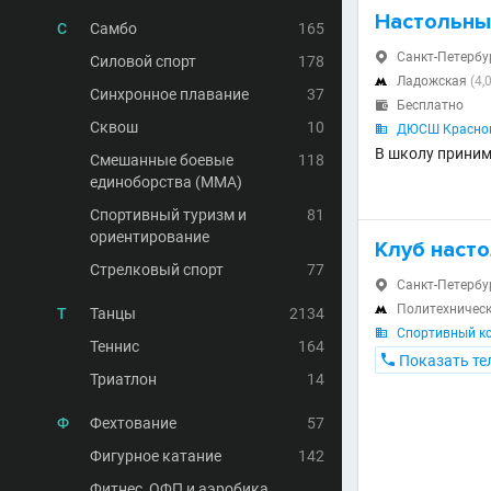
Настольны
С
Самбо
165
Санкт-Петербур

Силовой спорт
178
Ладожская
(4,

Синхронное плавание
37
Бесплатно

Сквош
10
ДЮСШ Красног

В школу приним
Смешанные боевые
118
единоборства (MMA)
Спортивный туризм и
81
ориентирование
Клуб насто
Стрелковый спорт
77
Санкт-Петербур

Политехничес

Т
Танцы
2134
Спортивный ко

Теннис
164

Показать те
Триатлон
14
Ф
Фехтование
57
Фигурное катание
142
Фитнес, ОФП и аэробика