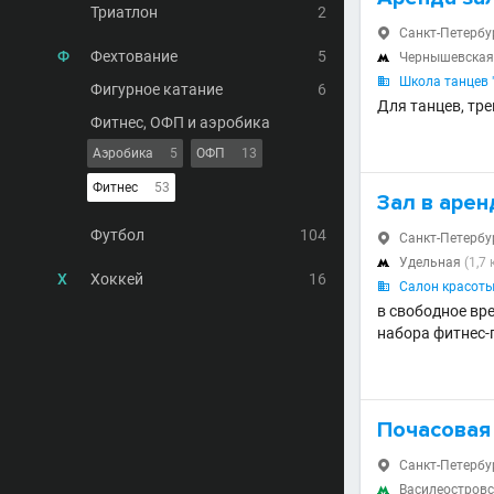
Триатлон
2
Санкт-Петербур

Ф
Фехтование
5
Чернышевска

Школа танцев "

Фигурное катание
6
Для танцев, тре
Фитнес, ОФП и аэробика
Аэробика
5
ОФП
13
Фитнес
53
Зал в арен
Футбол
104
Санкт-Петербург

Удельная
(1,7 

Х
Хоккей
16
Салон красоты

в свободное вре
набора фитнес-г
Почасовая 
Санкт-Петербург

Василеостров
