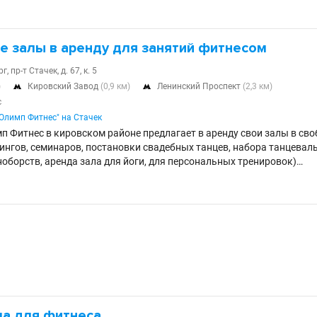
е залы в аренду для занятий фитнесом
, пр-т Стачек, д. 67, к. 5
)
Кировский Завод
(0,9 км)
Ленинский Проспект
(2,3 км)


с
"Олимп Фитнес" на Стачек
п Фитнес в кировском районе предлагает в аренду свои залы в сво
нингов, семинаров, постановки свадебных танцев, набора танцеваль
ноборств, аренда зала для йоги, для персональных тренировок)…
ла для фитнеса