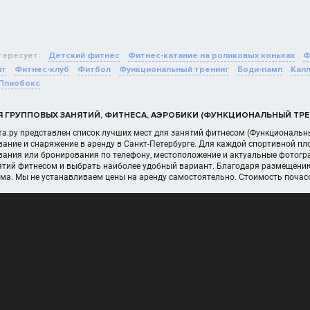
тересует:
Детский фитнес
Фитнес-катание на роликовых коньках
Ф
ит
Фитнес-клуб
Фитбол
Функциональный тренинг
Боди-памп
Кал
Плиобокс
Я ГРУППОВЫХ ЗАНЯТИЙ, ФИТНЕСА, АЭРОБИКИ (ФУНКЦИОНАЛЬНЫЙ ТРЕН
а.ру представлен список лучших мест для занятий фитнесом (Функциональны
ание и снаряжение в аренду в Санкт-Петербурге. Для каждой спортивной п
вания или бронирования по телефону, местоположение и актуальные фотогра
ятий фитнесом и выбрать наиболее удобный вариант. Благодаря размещению
ома. Мы не устанавливаем цены на аренду самостоятельно. Стоимость почас