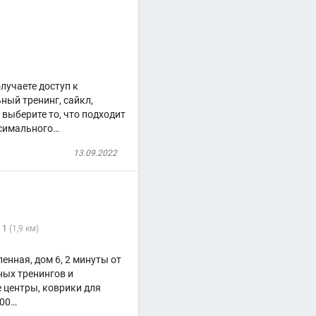
лучаете доступ к
ный тренинг, сайкл,
выберите то, что подходит
ксимального…
13.09.2022
- 1
(1,9 км)
нная, дом 6, 2 минуты от
ных тренингов и
 центры, коврики для
-00…