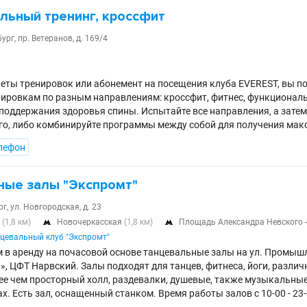
льный тренинг, кроссфит
ург, пр. Ветеранов, д. 169/4
еты тренировок или абонемент на посещения клуба EVEREST, вы по
ировкам по разным направлениям: кроссфит, фитнес, функциональ
поддержания здоровья спины. Испытайте все направления, а затем 
го, либо комбинируйте программы между собой для получения ма
лефон
ные залы "Экспромт"
г, ул. Новгородская, д. 23
я
(1,8 км)
Новочеркасская
(1,8 км)
Площадь Александра Невского 


цевальный клуб "Экспромт"
 в аренду на почасовой основе танцевальные залы на ул. Промышле
», ЦФТ Нарвский. Залы подходят для танцев, фитнеса, йоги, различ
ее чем просторный холл, раздевалки, душевые, также музыкальные
х. Есть зал, оснащенный станком. Время работы залов с 10-00 - 23