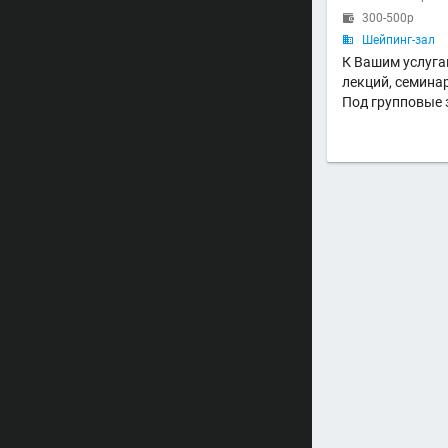
300-500р

Шейпинг-зал

К Вашим услуга
лекций, семина
Под групповые 