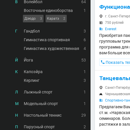
В
Волейбол
64
Функциона
Восточные единоборства
1
г. Санкт-Петерб

Дзюдо
3
Каратэ
2
750 рублей

Everest

Г
Гандбол
3
Приобретая пак
Гимнастика спортивная
6
групповым трен
программа для 
Гимнастика художественная
4
вам больше все
Й
Йога
53

Показать те
К
Капоэйра
1
Танцеваль
Керлинг
3
Санкт-Петербур

Л
Лыжный спорт
1
Чернышевска

Спортивно-тан

М
Модельный спорт
1
Предлагаем Вам
ст.м. «Нарвская
Н
Настольный теннис
29
семинаров. Бол
растяжки в зала
П
Парусный спорт
2