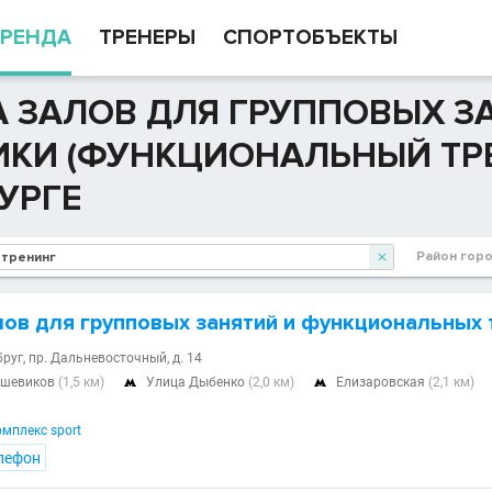
РЕНДА
ТРЕНЕРЫ
СПОРТОБЪЕКТЫ
 ЗАЛОВ ДЛЯ ГРУППОВЫХ ЗА
КИ (ФУНКЦИОНАЛЬНЫЙ ТРЕ
УРГЕ
Район гор

лов для групповых занятий и функциональных
бруг, пр. Дальневосточный, д. 14
ьшевиков
(1,5 км)
Улица Дыбенко
(2,0 км)
Елизаровская
(2,1 км)


мплекс sport
лефон