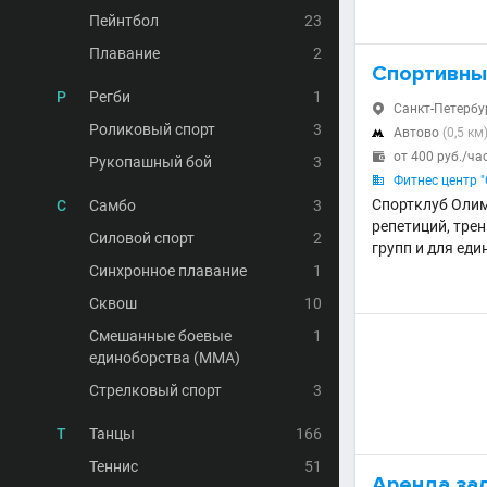
Пейнтбол
23
Плавание
2
Спортивны
Р
Регби
1
Санкт-Петербург

Роликовый спорт
3
Автово
(0,5 км

от 400 руб./ча

Рукопашный бой
3
Фитнес центр 

Спортклуб Олим
С
Самбо
3
репетиций, тре
Силовой спорт
2
групп и для еди
Синхронное плавание
1
Сквош
10
Смешанные боевые
1
единоборства (MMA)
Стрелковый спорт
3
Т
Танцы
166
Теннис
51
Аренда за