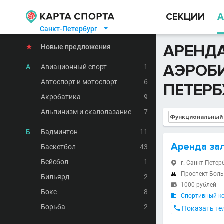
СЕКЦИИ
А
Санкт-Петербург

АРЕНДА
★
Новые предложения
АЭРОБИ
А
Авиационный спорт
1
Автоспорт и мотоспорт
6
ПЕТЕРБ
Акробатика
9
Альпинизм и скалолазание
7
Б
Бадминтон
11
Аренда за
Баскетбол
43
Бейсбол
1
г. Санкт-Петер

Проспект Бол

Бильярд
2
1000 рублей

Бокс
8
Спортивный ко

Борьба
2

Показать те