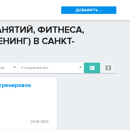
ДОБАВИТЬ ...
НЯТИЙ, ФИТНЕСА,
НИНГ) В САНКТ-


ода
Станция метро
 тренировок
24.06.2023