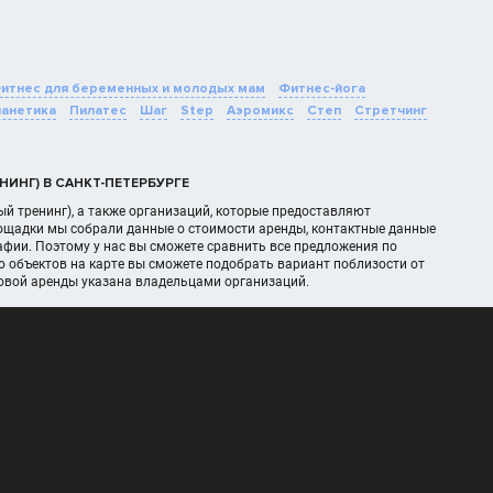
итнес для беременных и молодых мам
Фитнес-йога
ланетика
Пилатес
Шаг
Step
Аэромикс
Степ
Стретчинг
ИНГ) В САНКТ-ПЕТЕРБУРГЕ
й тренинг), а также организаций, которые предоставляют
лощадки мы собрали данные о стоимости аренды, контактные данные
фии. Поэтому у нас вы сможете сравнить все предложения по
 объектов на карте вы сможете подобрать вариант поблизости от
овой аренды указана владельцами организаций.