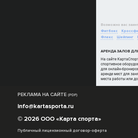
Возможно вас заин
Фитбокс
Кроссф
Флекс
Шейпинг
АРЕНДА ЗАЛОВ ДЛ
На сайте КартаСпорт
спортивное оборудов
для онлайн-брониро
аренде мест для зан
места работы или д
РЕКЛАМА НА САЙТЕ
(PDF)
info@kartasporta.ru
© 2026 ООО «Карта спорта»
Публичный лицензионный договор-оферта