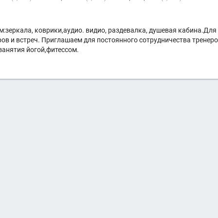
м:зеркала, коврики,аудио. видио, раздевалка, душевая кабина.Для
ров и встреч. Приглашаем для постоянного сотрудничества тренер
занятия йогой,фитессом.