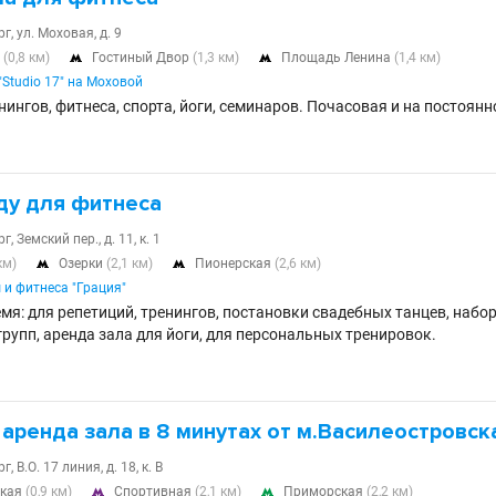
г, ул. Моховая, д. 9
я
(0,8 км)
Гостиный Двор
(1,3 км)
Площадь Ленина
(1,4 км)


Studio 17" на Моховой
нингов, фитнеса, спорта, йоги, семинаров. Почасовая и на постоянн
ду для фитнеса
, Земский пер., д. 11, к. 1
км)
Озерки
(2,1 км)
Пионерская
(2,6 км)


 и фитнеса "Грация"
мя: для репетиций, тренингов, постановки свадебных танцев, набо
рупп, аренда зала для йоги, для персональных тренировок.
аренда зала в 8 минутах от м.Василеостровск
, В.О. 17 линия, д. 18, к. В
ская
(0,9 км)
Спортивная
(2,1 км)
Приморская
(2,2 км)

