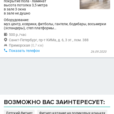
покрытие пола - ламинат
высота потолка 3,5 метра
в зале 3 окна
в зале не душно
Оборудование:
муз.центр, коврики, фитболы, гантели, бодибары, восьмерки
(эспандеры), степ платформы…

500 р./час

Санкт-Петербург, пр-т КИМа, д. 6, 3 эт., пом. 388

Приморская
(0,7 км)

Показать телефон
26.09.2020
ВОЗМОЖНО ВАС ЗАИНТЕРЕСУЕТ:
Детский фитнес
Фитнес-катание на роликовых коньках