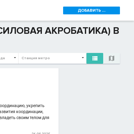
ДОБАВИТЬ ...
СИЛОВАЯ АКРОБАТИКА) В


ода
Станция метро
координацию, укрепить
развития координации,
 владеть своим телом для