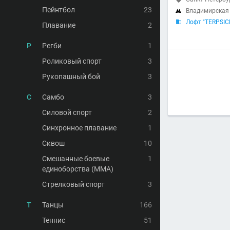
Пейнтбол
23
Владимирска

Лофт "TERPSIC

Плавание
2
Р
Регби
1
Роликовый спорт
3
Рукопашный бой
3
С
Самбо
3
Силовой спорт
2
Синхронное плавание
1
Сквош
10
Смешанные боевые
1
единоборства (MMA)
Стрелковый спорт
3
Т
Танцы
166
Теннис
51