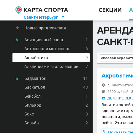
СЕКЦИИ
А
Санкт-Петербург

АРЕНДА
★
Новые предложения
САНКТ-
А
Авиационный спорт
1
Автоспорт и мотоспорт
6
Акробатика
9
Альпинизм и скалолазание
7
Акробатич
Б
Бадминтон
11
г. Санкт-Петерб

Баскетбол
43
6500 рублей - 

Бейсбол
1
ДЕТСКИЕ СЕКЦ

Занятия акроба
Бильярд
2
здоровье и гар
Бокс
8
ловкости, смел
ребят. Это осн
Борьба
2

Показать те