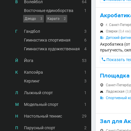
В
Волейбол
64
Восточные единоборства
1
Акробатик
Дзюдо
3
Каратэ
2
г. Санкт-Петерб

Г
Гандбол
3
Озерки
(0,4 км)

Детский фитнес

Гимнастика спортивная
6
Акробатика (от 
Гимнастика художественная
4
прыгучесть, сил

Показать те
Й
Йога
53
К
Капоэйра
1
Площадка 
Керлинг
3
Санкт-Петербург

Ладожская
(3,

Л
Лыжный спорт
1
Спортивный ко

М
Модельный спорт
1
Н
Настольный теннис
29
Зал для А
П
Парусный спорт
2
Санкт-Петербур
