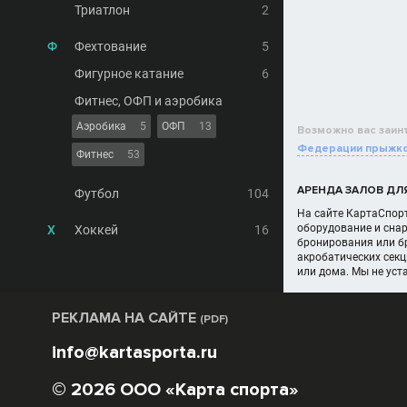
Триатлон
2
Ф
Фехтование
5
Фигурное катание
6
Фитнес, ОФП и аэробика
Аэробика
5
ОФП
13
Возможно вас заин
Федерации прыжко
Фитнес
53
АРЕНДА ЗАЛОВ ДЛЯ
Футбол
104
На сайте КартаСпорт
оборудование и снар
Х
Хоккей
16
бронирования или бр
акробатических секц
или дома. Мы не ус
РЕКЛАМА НА САЙТЕ
(PDF)
info@kartasporta.ru
© 2026 ООО «Карта спорта»