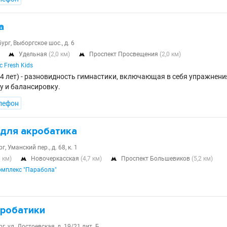
а
ург, Выборгское шос., д. 6
Удельная
(2,0 км)
Проспект Просвещения
(2,0 км)


 Fresh Kids
4 лет) - разновидность гимнастики, включающая в себя упражнения
у и балансировку.
лефон
для акробатика
, Уманский пер., д. 68, к. 1
8 км)
Новочеркасская
(4,7 км)
Проспект Большевиков
(5,2 км)


мплекс "Парабола"
кробатики
г, ул. Достоевская, д. 19/21 лит. Б