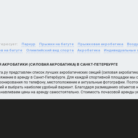
тересует:
Паркур
Прыжки на батуте
Прыжковая акробатика
Возду
в на батуте
Олимпийский вид спорта
Акробатика
Индивидуальные
 АКРОБАТИКИ (СИЛОВАЯ АКРОБАТИКА) В САНКТ-ПЕТЕРБУРГЕ
а.ру представлен список лучших акробатических секций (силовая акробатика
яжение в аренду в Санкт-Петербурге. Для каждой спортивной площадки мы с
онирования по телефону, местоположение и актуальные фотографии. Поэтом
ий и выбрать наиболее удобный вариант. Благодаря размещению объектов н
танавливаем цены на аренду самостоятельно. Стоимость почасовой аренды у