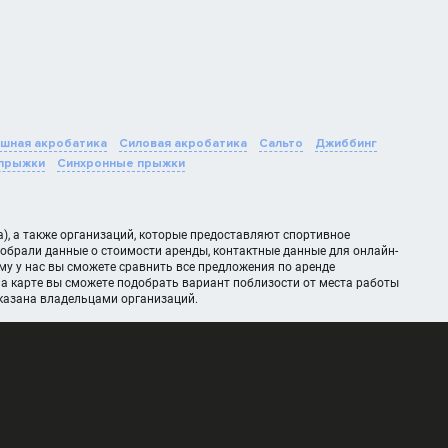
шная акробатика
Силовая акробатика
Сальто
Джиббинг
 прыжки
Синхронные прыжки
), а также организаций, которые предоставляют спортивное
обрали данные о стоимости аренды, контактные данные для онлайн-
у у нас вы сможете сравнить все предложения по аренде
а карте вы сможете подобрать вариант поблизости от места работы
казана владельцами организаций.