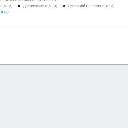
я
(0,5 км)
Достоевская
(0,5 км)
Лиговский Проспект
(0,6 км)


HORE"