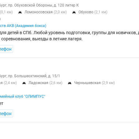
бург, пр. Обуховской Обороны, д. 120 литер К
(0,1 км)
Ломоносовская
(2,0 км)
Обухово
(2,1 км)


й
ств AKB (Академия бокса)
для детей в СПб. Любой уровень подготовки, группы для новичков,
 соревнования, выезды в летние лагеря.
лефон
бург, пр. Большеохтинский, д. 15/1
ая
(2,4 км)
Ладожская
(2,6 км)
Чернышевская
(2,9 км)


емейный клуб "ОЛИМПУС"
ет
лефон