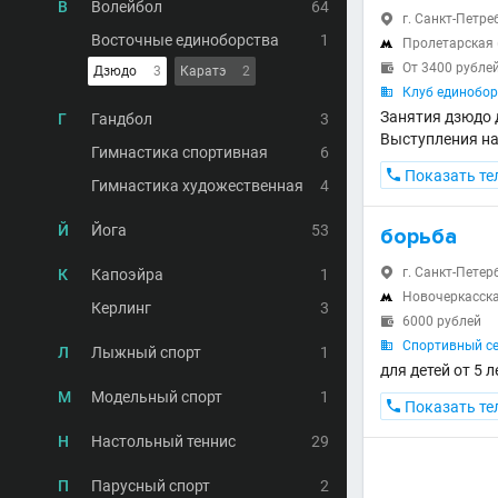
В
Волейбол
64
г. Санкт-Петре

Восточные единоборства
1
Пролетарская

От 3400 рубле

Дзюдо
3
Каратэ
2
Клуб единобор

Занятия дзюдо 
Г
Гандбол
3
Выступления на
Гимнастика спортивная
6

Показать те
Гимнастика художественная
4
Й
Йога
53
борьба
г. Санкт-Петер
К
Капоэйра
1

Новочеркасск

Керлинг
3
6000 рублей

Спортивный с

Л
Лыжный спорт
1
для детей от 5 л
М
Модельный спорт
1

Показать те
Н
Настольный теннис
29
П
Парусный спорт
2