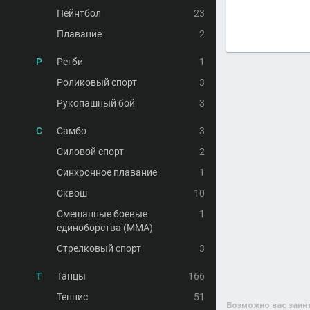
Пейнтбол
23
Плавание
2
Р
Регби
1
Роликовый спорт
3
Рукопашный бой
3
С
Самбо
3
Силовой спорт
2
Синхронное плавание
1
Сквош
10
Смешанные боевые
1
единоборства (MMA)
Стрелковый спорт
3
Т
Танцы
166
Теннис
51
Возможно вас заин