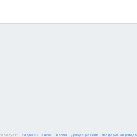
тересует:
Кодокан
Кихон
Каппо
Дзюдо россии
Федерация дзюдо