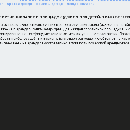
рг
Броски дзюдо
Приемы дзюдо
Дзюдо область
ПОРТИВНЫХ ЗАЛОВ И ПЛОЩАДОК (ДЗЮДО ДЛЯ ДЕТЕЙ) В САНКТ-ПЕТЕР
а.ру представлен список лучших мест для обучения дзюдо (дзюдо для детей)
яжение в аренду в Санкт-Петербурге. Для каждой спортивной площадки мы с
онирования по телефону, местоположение и актуальные фотографии. Поэтом
ыбрать наиболее удобный вариант. Благодаря размещению объектов на карте
вливаем цены на аренду самостоятельно. Стоимость почасовой аренды указ