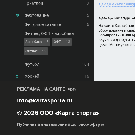
Триатлон
2
Дзюдо екатеринбу
Ф
Фехтование
5
ДЗЮДО: АРЕНДА С
Фигурное катание
6
На сайте КартаСпорт
оборудование и снар
Фитнес, ОФП и аэробика
бронирования или бр
обучения дзюдо и в
Аэробика
5
ОФП
13
дома. Мы не устана
Фитнес
53
Футбол
104
Х
Хоккей
16
РЕКЛАМА НА САЙТЕ
(PDF)
info@kartasporta.ru
© 2026 ООО «Карта спорта»
Публичный лицензионный договор-оферта