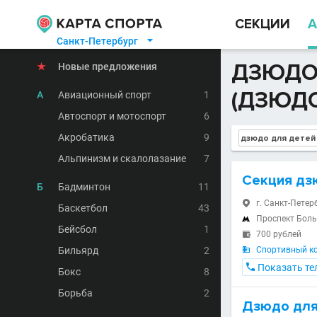
СЕКЦИИ
А
Санкт-Петербург

ДЗЮДО
★
Новые предложения
(ДЗЮДО
А
Авиационный спорт
1
Автоспорт и мотоспорт
6
Акробатика
9
Альпинизм и скалолазание
7
Секция дз
Б
Бадминтон
11
г. Санкт-Петер

Баскетбол
43
Проспект Бол

Бейсбол
1
700 рублей

Бильярд
2
Спортивный ко


Показать те
Бокс
8
Борьба
2
Дзюдо для