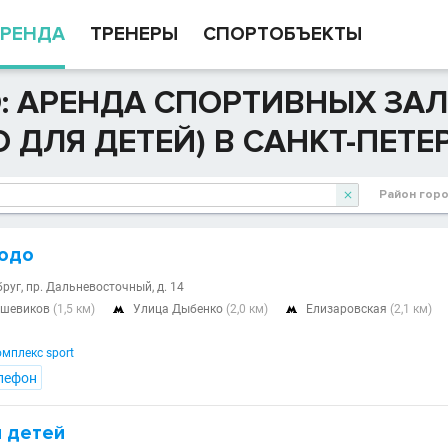
РЕНДА
ТРЕНЕРЫ
СПОРТОБЪЕКТЫ
: АРЕНДА СПОРТИВНЫХ ЗА
 ДЛЯ ДЕТЕЙ) В САНКТ-ПЕТЕ
Район гор

юдо
бруг, пр. Дальневосточный, д. 14
ьшевиков
(1,5 км)
Улица Дыбенко
(2,0 км)
Елизаровская
(2,1 км)


мплекс sport
лефон
 детей