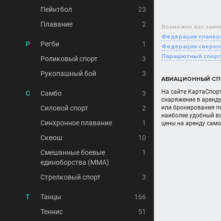
Пейнтбол
23
Плавание
2
Возможно вас заин
Федерация планер
Р
Регби
1
Федерация сверхл
Парашютный спор
Роликовый спорт
3
Рукопашный бой
3
АВИАЦИОННЫЙ СПО
На сайте КартаСпорт
С
Самбо
3
снаряжение в аренд
Силовой спорт
2
или бронирования по
наиболее удобный в
Синхронное плавание
1
цены на аренду сам
Сквош
10
Смешанные боевые
1
единоборства (MMA)
Стрелковый спорт
3
Т
Танцы
166
Теннис
51