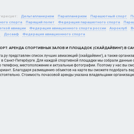
тересует:
Дельтапланеризм
Парапланеризм
Парашютный спорт
П
ного спорта
Парящий полет
Федерация парашютного спорта
Пара
егкой авиации
Федерация авиационного спорта россии
Аэроклуб
В
т
Досааф
Федерация авиационного спорта
РТ: АРЕНДА СПОРТИВНЫХ ЗАЛОВ И ПЛОЩАДОК (СКАЙДАЙВИНГ) В САН
а.ру представлен список лучших авиасекций (скайдайвинг), а также органи
у в Санкт-Петербурге. Для каждой спортивной площадки мы собрали данные 
 телефону, местоположение и актуальные фотографии. Поэтому у нас вы см
ариант. Благодаря размещению объектов на карте вы сможете подобрать вар
остоятельно. Стоимость почасовой аренды указана владельцами организаци