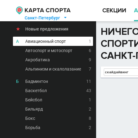
СЕКЦИИ
А
Санкт-Петербург

НИЧЕГО
★
Новые предложения
СПОРТИ
А
Авиационный спорт
1
Автоспорт и мотоспорт
6
САНКТ-
Акробатика
9
Альпинизм и скалолазание
7
Б
Бадминтон
11
Баскетбол
43
Бейсбол
1
Бильярд
2
Бокс
8
Борьба
2