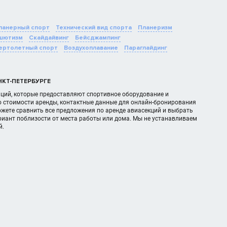
ланерный спорт
Технический вид спорта
Планеризм
шютизм
Скайдайвинг
Бейсджампинг
ертолетный спорт
Воздухоплавание
Параглайдинг
КТ-ПЕТЕРБУРГЕ
заций, которые предоставляют спортивное оборудование и
о стоимости аренды, контактные данные для онлайн-бронирования
ожете сравнить все предложения по аренде авиасекций и выбрать
иант поблизости от места работы или дома. Мы не устанавливаем
й.