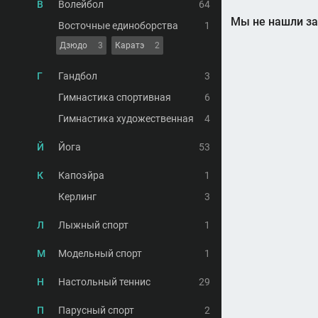
В
Волейбол
64
Мы не нашли за
Восточные единоборства
1
Дзюдо
3
Каратэ
2
Г
Гандбол
3
Гимнастика спортивная
6
Гимнастика художественная
4
Й
Йога
53
К
Капоэйра
1
Керлинг
3
Л
Лыжный спорт
1
М
Модельный спорт
1
Н
Настольный теннис
29
П
Парусный спорт
2