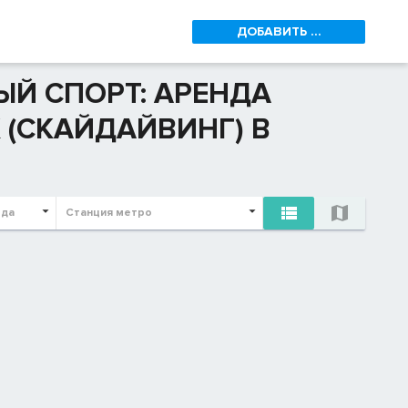
ДОБАВИТЬ ...
ЫЙ СПОРТ: АРЕНДА
(СКАЙДАЙВИНГ) В


ода
Станция метро