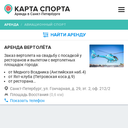

Аренда в Санкт-Петербурге
АРЕНДА
/
АВИАЦИОННЫЙ СПОРТ

НАЙТИ АРЕНДУ
АРЕНДА ВЕРТОЛЁТА
Заказ вертолета на свадьбу с посадкой у
ресторанов и вылетом с вертолетных
площадок города:
от Медного Всадника (Английская наб.4)
от Яхт-клуба (Петровская коса д.9)
от ресторана…

Санкт-Петербург, ул. Гончарная, д. 29, эт. 2, оф. 212/2

Площадь Восстания
(0,6 км)

Показать телефон