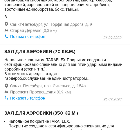
организации спортивных мероприятий, мастер-классов,
конвенций, соревнований по направлениям: аэробика,
восточные единоборства, бокс, танцы.
В…

Санкт-Петербург, ул. Торфяная дорога, д. 9

Старая Деревня
(0,3 км)

Показать телефон
26.09.2020
ЗАЛ ДЛЯ АЭРОБИКИ (70 КВ.М.)
Напольное покрытие TARAFLEX.Покрытие создано и
сертифицировано специально для занятий ударными видами
аэробики (степ и т.п.).
В стоимость аренды входит:
гардероб,обслуживание администратором…

Санкт-Петербург, пр-т Энгельса, д. 154а

Проспект Просвещения
(0,9 км)

Показать телефон
26.09.2020
ЗАЛ ДЛЯ АЭРОБИКИ (350 КВ.М.)
напольное покрытие TARAFLEX.
Покрытие создано и сертифицировано специально для