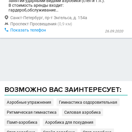
занятий ударными видами аэробики (степ и т.п.).
В стоимость аренды входит:
гардероб,обслуживание…

Санкт-Петербург, пр-т Энгельса, д. 154а

Проспект Просвещения
(0,9 км)

Показать телефон
26.09.2020
ВОЗМОЖНО ВАС ЗАИНТЕРЕСУЕТ:
Аэробные упражнения
Гимнастика оздоровительная
Ритмическая гимнастика
Силовая аэробика
Памп-аэробика
Аэробика для похудения