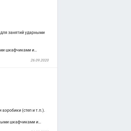
 для занятий ударными
ыми шкафчиками и…
26.09.2020
эробики (степ и т.п.).
ьными шкафчиками и…