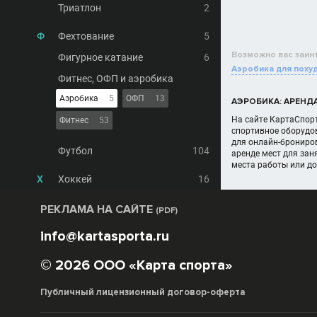
Триатлон
2
Ф
Фехтование
5
Возможно вас заин
Фигурное катание
6
Аэробика для поху
Фитнес, ОФП и аэробика
Аэробика
5
ОФП
13
АЭРОБИКА: АРЕНД
На сайте КартаСпорт
Фитнес
53
спортивное оборудов
для онлайн-брониро
Футбол
104
аренде мест для зан
места работы или д
Х
Хоккей
16
РЕКЛАМА НА САЙТЕ
(PDF)
info@kartasporta.ru
© 2026 ООО «Карта спорта»
Публичный лицензионный договор-оферта