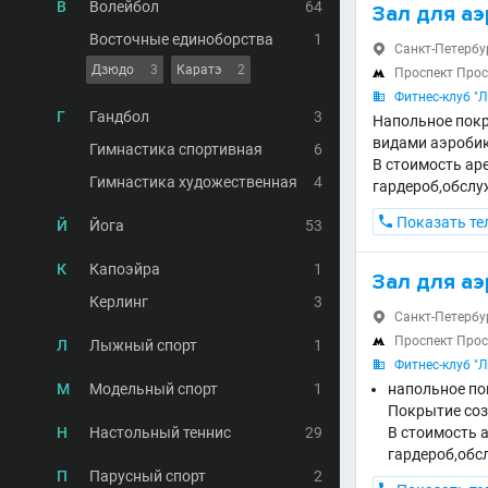
В
Волейбол
64
Зал для аэ
Восточные единоборства
1
Санкт-Петербур

Дзюдо
3
Каратэ
2
Проспект Про

Фитнес-клуб "

Г
Гандбол
3
Напольное покр
видами аэробики
Гимнастика спортивная
6
В стоимость ар
Гимнастика художественная
4
гардероб,обслу

Показать те
Й
Йога
53
К
Капоэйра
1
Зал для аэ
Керлинг
3
Санкт-Петербур

Проспект Про

Л
Лыжный спорт
1
Фитнес-клуб "

М
Модельный спорт
1
напольное по
Покрытие соз
Н
Настольный теннис
29
В стоимость 
гардероб,обс
П
Парусный спорт
2