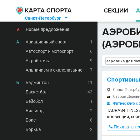
СЕКЦИИ
А
Санкт-Петербург

АЭРОБ
★
Новые предложения
(АЭРОБ
А
Авиационный спорт
1
Автоспорт и мотоспорт
6
Акробатика
9
Альпинизм и скалолазание
7
Спортивны
Б
Бадминтон
11
Санкт-Петербур

Баскетбол
43
Старая Дерев

Бейсбол
1
Фитнес клуб с 

TAURAS-FITNESS
Бильярд
2
конвенций, сор
Бокс
8

Показать те
Борьба
2