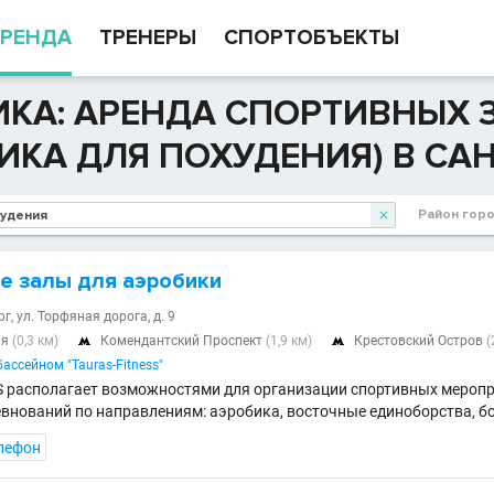
РЕНДА
ТРЕНЕРЫ
СПОРТОБЪЕКТЫ
ИКА: АРЕНДА СПОРТИВНЫХ
ИКА ДЛЯ ПОХУДЕНИЯ) В САН
Район гор

е залы для аэробики
г, ул. Торфяная дорога, д. 9
ня
(0,3 км)
Комендантский Проспект
(1,9 км)
Крестовский Остров
(


бассейном "Tauras-Fitness"
 располагает возможностями для организации спортивных меропри
евнований по направлениям: аэробика, восточные единоборства, б
лефон