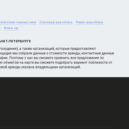
ическая гимнастика
Силовая аэробика
Памп-аэробика
о
Knee-up
НКТ-ПЕТЕРБУРГЕ
похудения), а также организаций, которые предоставляют
лощадки мы собрали данные о стоимости аренды, контактные данные
фии. Поэтому у нас вы сможете сравнить все предложения по
ю объектов на карте вы сможете подобрать вариант поблизости от
овой аренды указана владельцами организаций.