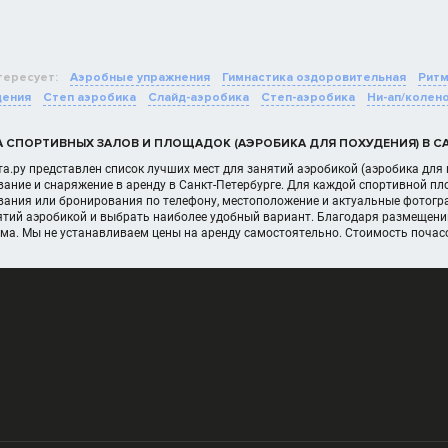
тересует:
Аэробные упражнения
Гимнастика оздоровительная
Ритм
дения
Степ аэробика
Слайд-аэробика
Степ-аэробика
Ни-ап/колен
А СПОРТИВНЫХ ЗАЛОВ И ПЛОЩАДОК (АЭРОБИКА ДЛЯ ПОХУДЕНИЯ) В СА
а.ру представлен список лучших мест для занятий аэробикой (аэробика для 
ание и снаряжение в аренду в Санкт-Петербурге. Для каждой спортивной п
вания или бронирования по телефону, местоположение и актуальные фотогра
ятий аэробикой и выбрать наиболее удобный вариант. Благодаря размещени
ома. Мы не устанавливаем цены на аренду самостоятельно. Стоимость почас