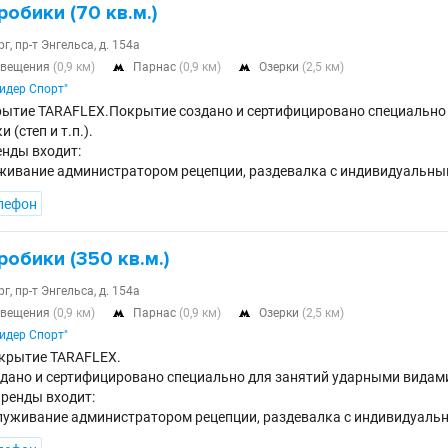
робики (70 кв.м.)
г, пр-т Энгельса, д. 154а
свещения
(0,9 км)
Парнас
(0,9 км)
Озерки
(2,5 км)


Лидер Спорт"
ытие TARAFLEX.Покрытие создано и сертифицировано специально
 (степ и т.п.).
енды входит:
живание администратором рецепции, раздевалка с индивидуальн
лефон
робики (350 кв.м.)
г, пр-т Энгельса, д. 154а
свещения
(0,9 км)
Парнас
(0,9 км)
Озерки
(2,5 км)


Лидер Спорт"
крытие TARAFLEX.
дано и сертифицировано специально для занятий ударными видами а
аренды входит:
луживание администратором рецепции, раздевалка с индивидуал