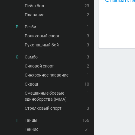

Показать те
Пейнтбол
23
Плавание
2
Р
Регби
1
Роликовый спорт
3
Рукопашный бой
3
С
Самбо
3
Силовой спорт
2
Синхронное плавание
1
Сквош
10
Смешанные боевые
1
единоборства (MMA)
Стрелковый спорт
3
Т
Танцы
166
Теннис
51