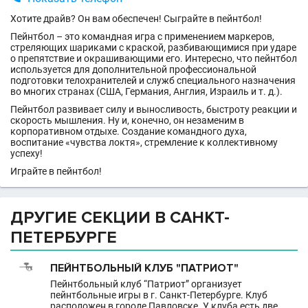
Хотите драйв? Он вам обеспечен! Сыграйте в пейнтбол!
Пейнтбол – это командная игра с применением маркеров,
стреляющих шариками с краской, разбивающимися при ударе
о препятствие и окрашивающими его. Интересно, что пейнтбол
используется для дополнительной профессиональной
подготовки телохранителей и служб специального назначения
во многих странах (США, Германия, Англия, Израиль и т. д.).
Пейнтбол развивает силу и выносливость, быстроту реакции и
скорость мышления. Ну и, конечно, он незаменим в
корпоративном отдыхе. Создание командного духа,
воспитание «чувства локтя», стремление к коллективному
успеху!
Играйте в пейнтбол!
ДРУГИЕ СЕКЦИИ В САНКТ-
ПЕТЕРБУРГЕ
ПЕЙНТБОЛЬНЫЙ КЛУБ "ПАТРИОТ"
Пейнтбольный клуб “Патриот” организует
пейнтбольные игры в г. Санкт-Петербурге. Клуб
расположен в городе Павловске. У клуба есть две