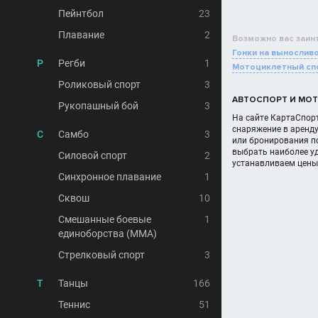
Пейнтбол
23
Плавание
2
Возможно вас заин
Гонки на вынослив
Р
Регби
1
Мотоциклетный сп
Роликовый спорт
3
АВТОСПОРТ И МОТ
Рукопашный бой
3
На сайте КартаСпорт
снаряжение в аренд
С
Самбо
3
или бронирования по
выбрать наиболее у
Силовой спорт
2
устанавливаем цены
Синхронное плавание
1
Сквош
10
Смешанные боевые
1
единоборства (MMA)
Стрелковый спорт
3
Т
Танцы
166
Теннис
51