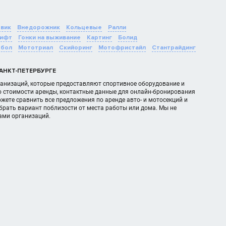
овик
Внедорожник
Кольцевые
Ралли
ифт
Гонки на выживание
Картинг
Болид
бол
Мототриал
Скийоринг
Мотофристайл
Стантрайдинг
АНКТ-ПЕТЕРБУРГЕ
рганизаций, которые предоставляют спортивное оборудование и
о стоимости аренды, контактные данные для онлайн-бронирования
жете сравнить все предложения по аренде авто- и мотосекций и
рать вариант поблизости от места работы или дома. Мы не
ами организаций.