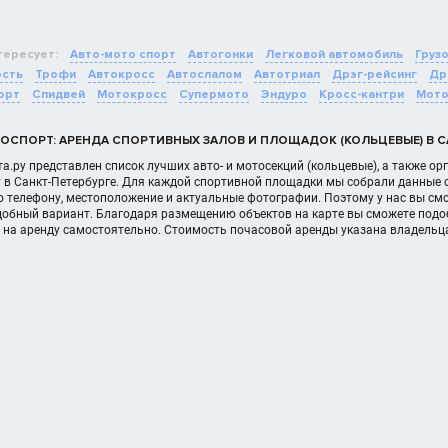
тересует:
Авто-мото спорт
Автогонки
Легковой автомобиль
Груз
ость
Трофи
Автокросс
Автослалом
Автотриал
Дрэг-рейсинг
Др
орт
Спидвей
Мотокросс
Супермото
Эндуро
Кросс-кантри
Мото
ОСПОРТ: АРЕНДА СПОРТИВНЫХ ЗАЛОВ И ПЛОЩАДОК (КОЛЬЦЕВЫЕ) В С
а.ру представлен список лучших авто- и мотосекций (кольцевые), а также о
у в Санкт-Петербурге. Для каждой спортивной площадки мы собрали данные 
 телефону, местоположение и актуальные фотографии. Поэтому у нас вы смо
добный вариант. Благодаря размещению объектов на карте вы сможете подоб
 на аренду самостоятельно. Стоимость почасовой аренды указана владельц