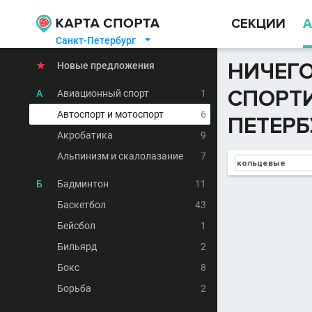
СЕКЦИИ
А
Санкт-Петербург

НИЧЕГО
★
Новые предложения
СПОРТИ
А
Авиационный спорт
1
Автоспорт и мотоспорт
6
ПЕТЕРБ
Акробатика
9
Альпинизм и скалолазание
7
Б
Бадминтон
11
Баскетбол
43
Бейсбол
1
Бильярд
2
Бокс
8
Борьба
2