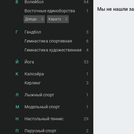
В
Волейбол
64
Мы не нашли за
Восточные единоборства
1
Дзюдо
3
Каратэ
2
Г
Гандбол
3
Гимнастика спортивная
6
Гимнастика художественная
4
Й
Йога
53
К
Капоэйра
1
Керлинг
3
Л
Лыжный спорт
1
М
Модельный спорт
1
Н
Настольный теннис
29
П
Парусный спорт
2