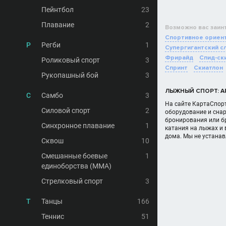
Пейнтбол
23
Плавание
2
Возможно вас заин
Спортивное ориент
Р
Регби
1
Супергигантский с
Фрирайд
Спид-ск
Роликовый спорт
3
Спринт
Скиатлон
Рукопашный бой
3
ЛЫЖНЫЙ СПОРТ: А
С
Самбо
3
На сайте КартаСпорт
Силовой спорт
2
оборудование и снар
бронирования или бр
Синхронное плавание
1
катания на лыжах и
дома. Мы не устана
Сквош
10
Смешанные боевые
1
единоборства (MMA)
Стрелковый спорт
3
Т
Танцы
166
Теннис
51