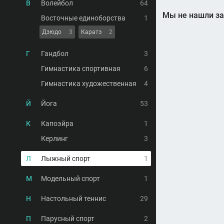
В
Волейбол
64
Мы не нашли за
Восточные единоборства
1
Дзюдо
3
Каратэ
2
Г
Гандбол
3
Гимнастика спортивная
6
Гимнастика художественная
4
Й
Йога
53
К
Капоэйра
1
Керлинг
3
Л
Лыжный спорт
1
М
Модельный спорт
1
Н
Настольный теннис
29
П
Парусный спорт
2