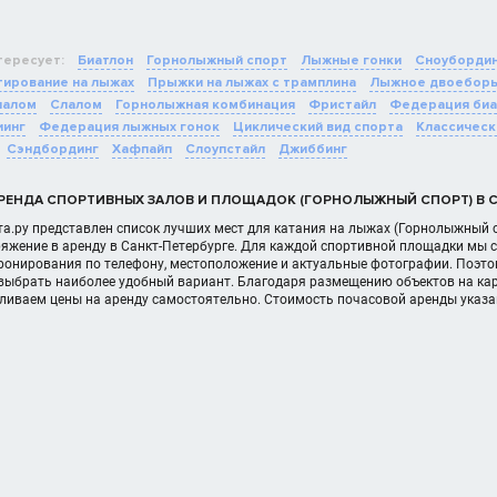
тересует:
Биатлон
Горнолыжный спорт
Лыжные гонки
Сноуборди
ирование на лыжах
Прыжки на лыжах с трамплина
Лыжное двоебор
лалом
Слалом
Горнолыжная комбинация
Фристайл
Федерация биа
иинг
Федерация лыжных гонок
Циклический вид спорта
Классическ
Сэндбординг
Хафпайп
Слоупстайл
Джиббинг
РЕНДА СПОРТИВНЫХ ЗАЛОВ И ПЛОЩАДОК (ГОРНОЛЫЖНЫЙ СПОРТ) В С
а.ру представлен список лучших мест для катания на лыжах (Горнолыжный с
яжение в аренду в Санкт-Петербурге. Для каждой спортивной площадки мы с
онирования по телефону, местоположение и актуальные фотографии. Поэтом
 выбрать наиболее удобный вариант. Благодаря размещению объектов на кар
вливаем цены на аренду самостоятельно. Стоимость почасовой аренды указ