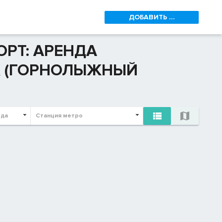
ДОБАВИТЬ ...
РТ: АРЕНДА
К (ГОРНОЛЫЖНЫЙ


ода
Станция метро