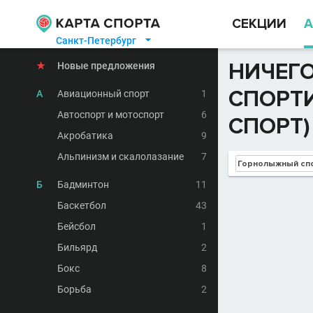
СЕКЦИИ
А
Санкт-Петербург

НИЧЕГО
★
Новые предложения
СПОРТ
А
Авиационный спорт
1
Автоспорт и мотоспорт
6
СПОРТ)
Акробатика
9
Альпинизм и скалолазание
7
Б
Бадминтон
11
Баскетбол
43
Бейсбол
1
Бильярд
2
Бокс
8
Борьба
2