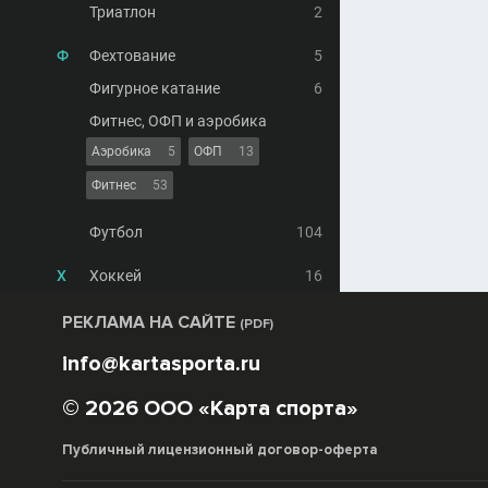
Триатлон
2
Ф
Фехтование
5
Фигурное катание
6
Фитнес, ОФП и аэробика
Аэробика
5
ОФП
13
Фитнес
53
Футбол
104
Х
Хоккей
16
РЕКЛАМА НА САЙТЕ
(PDF)
info@kartasporta.ru
© 2026 ООО «Карта спорта»
Публичный лицензионный договор-оферта