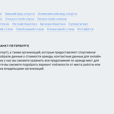
нг
Зимний вид спорта
Олимпийский вид спорта
ье
Скоростной спуск
Гигантский слалом
тлона
Летний биатлон
Арчери-биатлон
Супергигант
ий стиль
Свободный стиль
Коньковый стиль
Эстафета
АНКТ-ПЕТЕРБУРГЕ
порт), а также организаций, которые предоставляют спортивное
обрали данные о стоимости аренды, контактные данные для онлайн-
у у нас вы сможете сравнить все предложения по аренде мест для
те вы сможете подобрать вариант поблизости от места работы или
ана владельцами организаций.