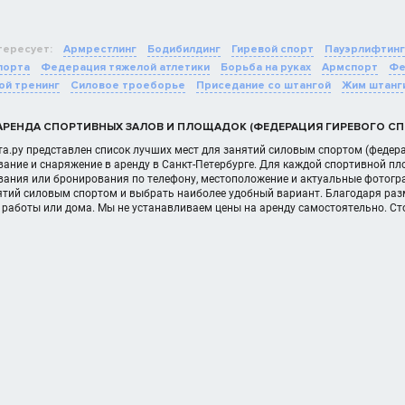
тересует:
Армрестлинг
Бодибилдинг
Гиревой спорт
Пауэрлифтинг
порта
Федерация тяжелой атлетики
Борьба на руках
Армспорт
Фе
ой тренинг
Силовое троеборье
Приседание со штангой
Жим штанг
АРЕНДА СПОРТИВНЫХ ЗАЛОВ И ПЛОЩАДОК (ФЕДЕРАЦИЯ ГИРЕВОГО СПО
а.ру представлен список лучших мест для занятий силовым спортом (федера
ание и снаряжение в аренду в Санкт-Петербурге. Для каждой спортивной п
вания или бронирования по телефону, местоположение и актуальные фотогра
нятий силовым спортом и выбрать наиболее удобный вариант. Благодаря ра
 работы или дома. Мы не устанавливаем цены на аренду самостоятельно. С