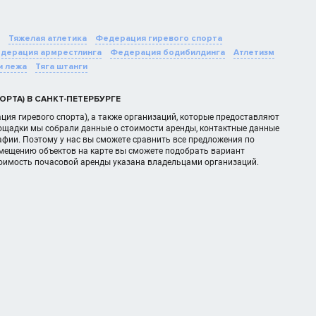
Тяжелая атлетика
Федерация гиревого спорта
дерация армрестлинга
Федерация бодибилдинга
Атлетизм
и лежа
Тяга штанги
РТА) В САНКТ-ПЕТЕРБУРГЕ
ция гиревого спорта), а также организаций, которые предоставляют
лощадки мы собрали данные о стоимости аренды, контактные данные
фии. Поэтому у нас вы сможете сравнить все предложения по
змещению объектов на карте вы сможете подобрать вариант
тоимость почасовой аренды указана владельцами организаций.