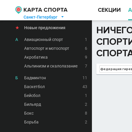
СЕКЦИИ
А
Санкт-Петербург

НИЧЕГО
★
Новые предложения
СПОРТ
А
Авиационный спорт
1
Автоспорт и мотоспорт
6
СПОРТА
Акробатика
9
Альпинизм и скалолазание
7
Б
Бадминтон
11
Баскетбол
43
Бейсбол
1
Бильярд
2
Бокс
8
Борьба
2