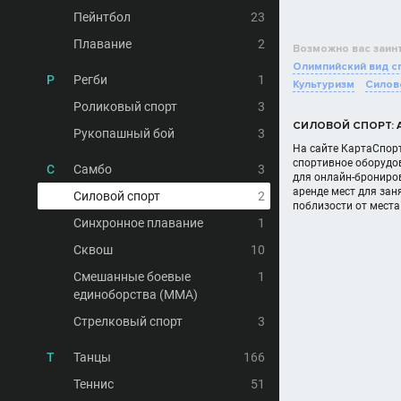
Пейнтбол
23
Плавание
2
Возможно вас заин
Олимпийский вид с
Р
Регби
1
Культуризм
Силов
Роликовый спорт
3
СИЛОВОЙ СПОРТ: 
Рукопашный бой
3
На сайте КартаСпорт
спортивное оборудов
С
Самбо
3
для онлайн-брониро
аренде мест для за
Силовой спорт
2
поблизости от места
Синхронное плавание
1
Сквош
10
Смешанные боевые
1
единоборства (MMA)
Стрелковый спорт
3
Т
Танцы
166
Теннис
51