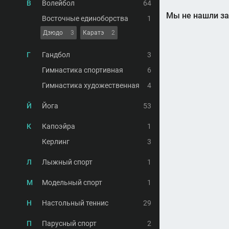
В
Волейбол
64
Мы не нашли за
Восточные единоборства
1
Дзюдо
3
Каратэ
2
Г
Гандбол
3
Гимнастика спортивная
6
Гимнастика художественная
4
Й
Йога
53
К
Капоэйра
1
Керлинг
3
Л
Лыжный спорт
1
М
Модельный спорт
1
Н
Настольный теннис
29
П
Парусный спорт
2