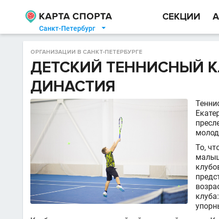
СЕКЦИИ
А
Санкт-Петербург

ОРГАНИЗАЦИИ В САНКТ-ПЕТЕРБУРГЕ
ДЕТСКИЙ ТЕННИСНЫЙ КЛ
ДИНАСТИЯ
Тенни
Екате
пресл
молод
То, чт
малыш
клубо
предс
возра
клуба
упорн