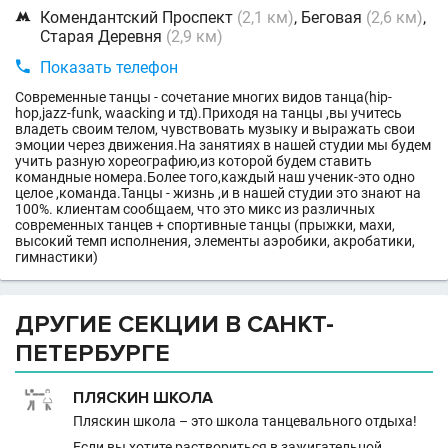

Комендантский Проспект
(2,1 км)
, Беговая
(2,6 км)
,
Старая Деревня
(2,9 км)

Показать телефон
Современные танцы - сочетание многих видов танца(hip-
hop,jazz-funk, waacking и тд).Приходя на танцы ,вы учитесь
владеть своим телом, чувствовать музыку и выражать свои
эмоции через движения.На занятиях в нашей студии мы будем
учить разную хореографию,из которой будем ставить
командные номера.Более того,каждый наш ученик-это одно
целое ,команда.Танцы - жизнь ,и в нашей студии это знают на
100%. клиентам сообщаем, что это микс из различных
современных танцев + спортивные танцы (прыжки, махи,
высокий темп исполнения, элементы аэробики, акробатики,
гимнастики)
ДРУГИЕ СЕКЦИИ В САНКТ-
ПЕТЕРБУРГЕ
ПЛЯСКИН ШКОЛА
Пляскин школа – это школа танцевального отдыха!
Если вы хотите раствориться в зажигательной