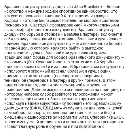
Бразильское джиу-джитсу (порт. Jiu-Jitsu Brasileiro) — боевое
искусство и международное спортивное единоборство. Это
искусство возникло в начале ХХ-го столетия из дзюдо
Кодокан, которое было самостоятельной молодой системой
(основано в 1882 году), сформированной многочисленными
школами(рю) японского джиу-джитсу. Бразильское джиу-
джицу - это борьба в стойке и на земле(в партере), включает в
себя технику сваливаний противника, болевые и удушающие
приемы. Бразильское джиу-джитсу – это позиционная борьба,
главной целью которой является выйти в выгодное
положение и сделать болевой или удушающий прием.
Традиционная форма для борцов бразильского джиу-джитсу –
это кимоно (Ги). Основной частью стратегии этой борьбы
являются захваты за Ги и за пояс. В бразильском джиу-джитсу
используется огромный арсенал болевых и удушающих
приемов, а так же свипов (переворотов соперника),
тейкдаунов (переводов в партер) и других приемов. В этом
виде спорта нет ударов и экстремальной нагрузки на
позвоночник. Данное искусство основывается на принципе, по
которому человек слабо развитого телосложения может
успешно защититься от более сильного противника и
используя надлежащую технику победить его. Бразильскому
джиу-джитсу (БЖЖ, БДД) можно обучаться для разных целей:
самообороны, спорта, соревнований (как в ги, так и без) и
смешанных единоборств (Mixed Martial Arts). Спарринг (в БЖЖ
также именуемый роллингом) и полноконтактная тренировка
играют главную роль в обучении и при подготовке к