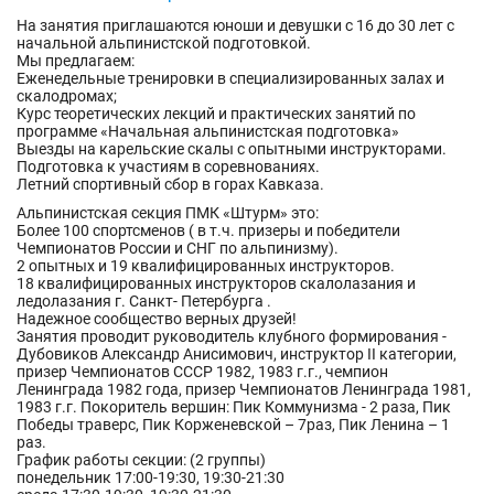
На занятия приглашаются юноши и девушки с 16 до 30 лет с
начальной альпинистской подготовкой.
Мы предлагаем:
Еженедельные тренировки в специализированных залах и
скалодромах;
Курс теоретических лекций и практических занятий по
программе «Начальная альпинистская подготовка»
Выезды на карельские скалы с опытными инструкторами.
Подготовка к участиям в соревнованиях.
Летний спортивный сбор в горах Кавказа.
Альпинистская секция ПМК «Штурм» это:
Более 100 спортсменов ( в т.ч. призеры и победители
Чемпионатов России и СНГ по альпинизму).
2 опытных и 19 квалифицированных инструкторов.
18 квалифицированных инструкторов скалолазания и
ледолазания г. Санкт- Петербурга .
Надежное сообщество верных друзей!
Занятия проводит руководитель клубного формирования -
Дубовиков Александр Анисимович, инструктор II категории,
призер Чемпионатов СССР 1982, 1983 г.г., чемпион
Ленинграда 1982 года, призер Чемпионатов Ленинграда 1981,
1983 г.г. Покоритель вершин: Пик Коммунизма - 2 раза, Пик
Победы траверс, Пик Корженевской – 7раз, Пик Ленина – 1
раз.
График работы секции: (2 группы)
понедельник 17:00-19:30, 19:30-21:30