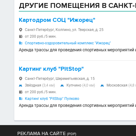
ДРУГИЕ ПОМЕЩЕНИЯ В САНКТ-
Картодром СОЦ "Ижорец"
Санкт-Петербург, Колпино, ул. Тверская, д. 25

от 200 руб./5 мин.

Спортивно-оздоровительный комплекс "Ижорец"

Аренда трассы для проведения спортивных мероприятий 
Картинг клуб "PitStop"
Санкт-Петербург, Шереметьевская, д. 15

Звёздная
(3,4 км)
Купчино
(4,0 км)
Московская
(4,8



от 200 руб./5 мин.

Картинг клуб "PitStop" Пулково

Аренда трассы для проведения спортивных мероприятий 
РЕКЛАМА НА САЙТЕ
(PDF)