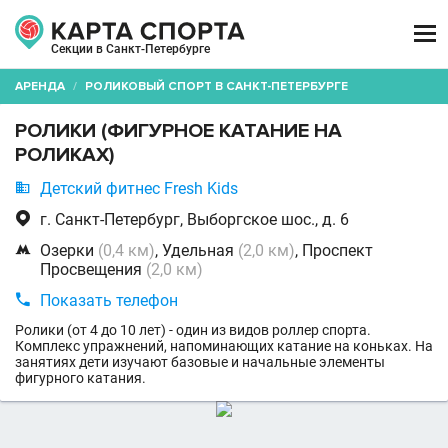

Секции в Санкт-Петербурге
АРЕНДА
/
РОЛИКОВЫЙ СПОРТ В САНКТ-ПЕТЕРБУРГЕ
РОЛИКИ (ФИГУРНОЕ КАТАНИЕ НА
РОЛИКАХ)

Детский фитнес Fresh Kids

г. Санкт-Петербург, Выборгское шос., д. 6

Озерки
(0,4 км)
, Удельная
(2,0 км)
, Проспект
Просвещения
(2,0 км)

Показать телефон
Ролики (от 4 до 10 лет) - один из видов роллер спорта.
Комплекс упражнений, напоминающих катание на коньках. На
занятиях дети изучают базовые и начальные элементы
фигурного катания.