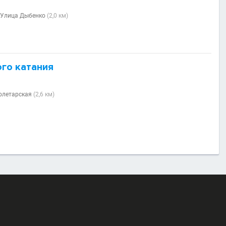
Улица Дыбенко
(2,0 км)
го катания
олетарская
(2,6 км)