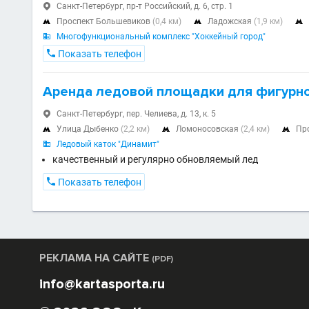
Санкт-Петербург, пр-т Российский, д. 6, стр. 1

Проспект Большевиков
(0,4 км)
Ладожская
(1,9 км)



Многофункциональный комплекс "Хоккейный город"


Показать телефон
Аренда ледовой площадки для фигурно
Санкт-Петербург, пер. Челиева, д. 13, к. 5

Улица Дыбенко
(2,2 км)
Ломоносовская
(2,4 км)
Пр



Ледовый каток "Динамит"

качественный и регулярно обновляемый лед

Показать телефон
РЕКЛАМА НА САЙТЕ
(PDF)
info@kartasporta.ru