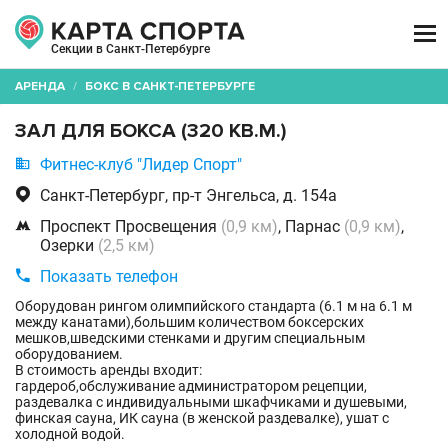

Секции в Санкт-Петербурге
АРЕНДА
/
БОКС В САНКТ-ПЕТЕРБУРГЕ
ЗАЛ ДЛЯ БОКСА (320 КВ.М.)

Фитнес-клуб "Лидер Спорт"

Санкт-Петербург, пр-т Энгельса, д. 154а

Проспект Просвещения
(0,9 км)
, Парнас
(0,9 км)
,
Озерки
(2,5 км)

Показать телефон
Оборудован рингом олимпийского стандарта (6.1 м на 6.1 м
между канатами),большим количеством боксерских
мешков,шведскими стенками и другим специальным
оборудованием.
В стоимость аренды входит:
гардероб,обслуживание администратором рецепции,
раздевалка с индивидуальными шкафчиками и душевыми,
финская сауна, ИК сауна (в женской раздевалке), ушат с
холодной водой.