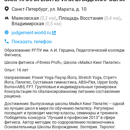

Санкт-Петербург, ул. Марата, д. 10

Маяковская
(0,2 км)
, Площадь Восстания
(0,4 км)
,
Владимирская
(0,5 км)

judgement-world.ru


Показать телефон
Образование: РГПУ им. А.И. Герцена, Педагогический колледж
Фитнеса,
Школа фитнеса «Fitness Profi», Школа «Майкл Кинг Пилатес»
Опыт: 16 лет
Направления: Power Yoga Пауэр Йога, Stretch Yoga, Стретч
Йога, Пилатес, Cуставная гимнастика, ABS+Flex, Upper body,
Bums+ABS, FFT. Групповые и индивидуальные тренировки.
Консультации по сбалансированному питанию составление
рациона.
Достижения: Выпускница школы Майкл Кинг Пилатес – одной
из лучших школ в мире по обучению пилатесу. Регулярно
посещает и проводит мастер-классы, семинары и тренинги.
Победитель конкурса “Лучший в профессии 2013” в сфере
фитнеса. Автор методик по оздоровлению позвоночника.
Основательница Школы Возрождение. Эзотерик. Таролог.