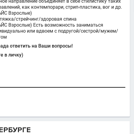
ное направление объединяет в себе стилистику таких
авлений, как контемпорари, стрип-пластика, вог и др.
АЙС Взрослые)
тяжка/стрейчинг/здоровая спина
АЙС Взрослые) Есть возможность заниматься
ивидуально или вдвоем с подругой/сестрой/мужем/
гом
рада ответить на Ваши вопросы!
е в личку)
ЕРБУРГЕ