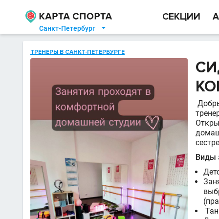
СЕКЦИИ
А
Санкт-Петербург

ТРЕНЕРЫ В САНКТ-ПЕТЕРБУРГЕ
СИ
КО
Добрый
трене
Откры
домаш
сестр
Виды 
Дет
Зан
выб
(пра
Тан