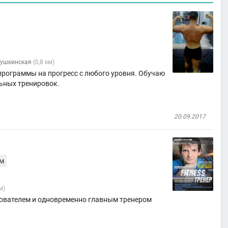
ушкинская
(0,8 км)
программы на прогресс с любого уровня. Обучаю
ьных тренировок.
20.09.2017
вм
м)
нователем и одновременно главным тренером