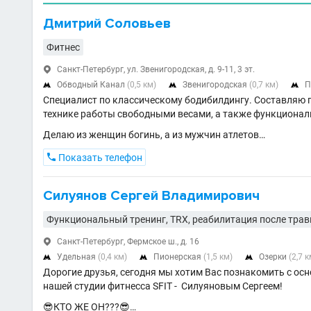
Дмитрий Соловьев
Фитнес
Санкт-Петербург, ул. Звенигородская, д. 9-11, 3 эт.

Обводный Канал
(0,5 км)
Звенигородская
(0,7 км)
П



Специалист по классическому бодибилдингу. Составляю 
технике работы свободными весами, а также функционал
Делаю из женщин богинь, а из мужчин атлетов…

Показать телефон
Силуянов Сергей Владимирович
Функциональный тренинг, TRX, реабилитация после тра
Санкт-Петербург, Фермское ш., д. 16

Удельная
(0,4 км)
Пионерская
(1,5 км)
Озерки
(2,7 к



Дорогие друзья, сегодня мы хотим Вас познакомить с ос
нашей студии фитнесса SFIT - Силуяновым Сергеем!
😎КТО ЖЕ ОН???😎…