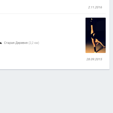
2.11.2016
Старая Деревня
(2,2 км)

28.09.2015